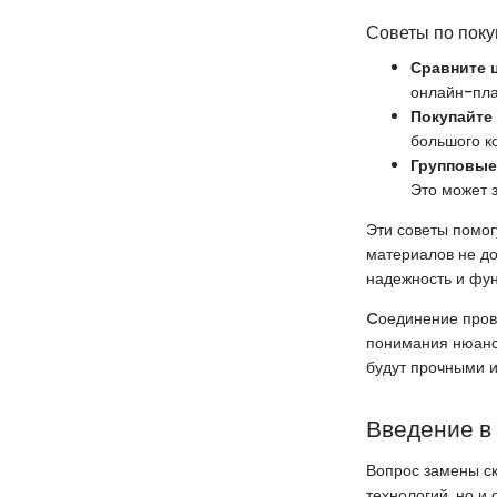
Советы по поку
Сравните 
онлайн-пл
Покупайте 
большого к
Групповые 
Это может з
Эти советы помог
материалов не до
надежность и фун
Cоединение прово
понимания нюанс
будут прочными 
Введение в
Вопрос замены ск
технологий, но и