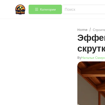
Категории
Home
/
Строит
Эффек
скрут
By
Наталья Смир