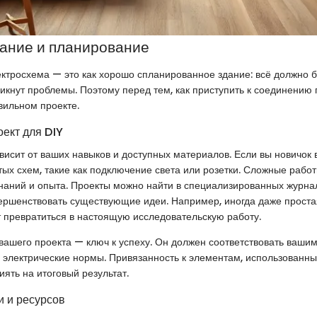
ание и планирование
тросхема — это как хорошо спланированное здание: всё должно б
никнут проблемы. Поэтому перед тем, как приступить к соединению 
вильном проекте.
оект для DIY
висит от ваших навыков и доступных материалов. Если вы новичок в
тых схем, такие как подключение света или розетки. Сложные рабо
наний и опыта. Проекты можно найти в специализированных журнал
ершенствовать существующие идеи. Например, иногда даже проста
 превратиться в настоящую исследовательскую работу.
ашего проекта — ключ к успеху. Он должен соответствовать ваши
 электрические нормы. Привязанность к элементам, использованны
иять на итоговый результат.
 и ресурсов