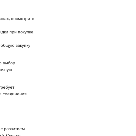
инах, посмотрите
идки при покупке
 общую закупку.
о выбор
рочную
требует
и соединения
 с развитием
й. Скрутка