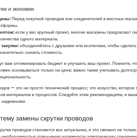
пке и экономии
цены:
Перед покупкой проводов или соединителей в местных магаз
атформы.
оптом:
если у вас крупный проект, многие магазины предлагают ск
оличества одного материала.
закупки:
объединяйтесь с друзьями или коллегами, чтобы сделать
начительно снизить стоимость.
ут вам оптимизировать бюджет и улучшить ваш проект. Помните, чт
лжен основываться только на цене; важно также учитывать долгос
кциональность.
дов — это не просто технический процесс; это искусство, которое 
ов материалов и процессов. Следуйте этим рекомендациям, и ваш
и надежными.
 тему замены скрутки проводов
рутки проводов становится все актуальнее, и это связано не только
 с необходимостью повышения надежности электрических соединени