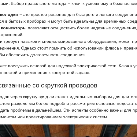
ами. Выбор правильного метода – ключ к успешному и безопасном
колодки
– это простое решение для быстрого и легкого соединени
ся в бытовых приборах и могут быть идеальны для временных соед
 коннекторы
позволяют осуществить более надежные соединения,
загрязнений.
 и требует навыков и специализированного оборудования, может п
единения. Однако стоит помнить об использовании флюса и прав
обы обеспечить долговечность соединения.
ет послужить основой для надежной электрической сети. Ключ к у
енностей и применения к конкретной задаче.
связанные со скруткой проводов
дов через скрутку вряд ли станет идеальным выбором для длител
 этом разделе мы более подробно рассмотрим основные недостатки
здать проблемы в дальнейшем. Эти аспекты особенно важны для п
монтом или проектированием электрических систем.