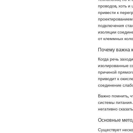
проводов, хоть и
привести к перег
проектированием 
подключения стан
изоляции соедин
от клеммных коло
Почему важна 
Когда речь заход
изолированные со
причиной прямого
приводит к окисл
соединение слабо
Важно помнить, ч
системы питания.
негативно сказат
Основные мето
Существует неско