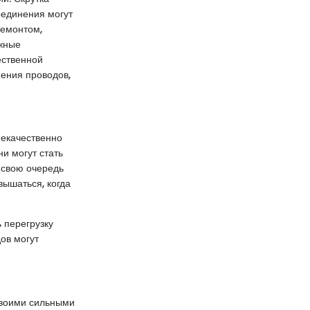
оединения могут
ремонтом,
ежные
ественной
ения проводов,
Некачественно
и могут стать
 свою очередь
вышаться, когда
 перегрузку
ов могут
своими сильными