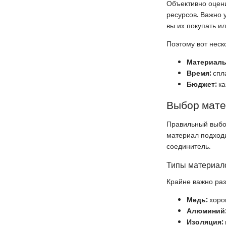
Объективно оцени
ресурсов. Важно у
вы их покупать и
Поэтому вот неск
Материалы
Время:
спла
Бюджет:
ка
Выбор мат
Правильный выбор
материал подходи
соединитель.
Типы материало
Крайне важно раз
Медь:
хоро
Алюминий
Изоляция: