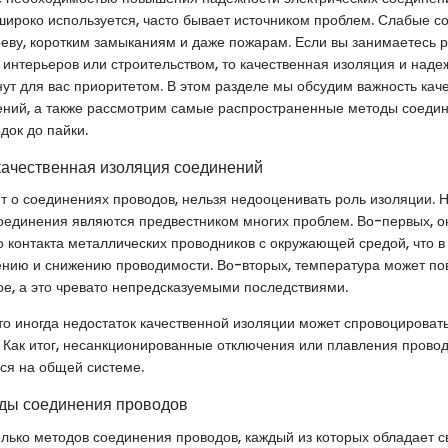
 широко используется, часто бывает источником проблем. Слабые с
реву, коротким замыканиям и даже пожарам. Если вы занимаетесь 
интерьеров или строительством, то качественная изоляция и над
ут для вас приоритетом. В этом разделе мы обсудим важность кач
ений, а также рассмотрим самые распространенные методы соедин
док до пайки.
качественная изоляция соединений
ит о соединениях проводов, нельзя недооценивать роль изоляции. 
единения являются предвестником многих проблем. Во-первых, он
 контакта металлических проводников с окружающей средой, что в
ению и снижению проводимости. Во-вторых, температура может по
е, а это чревато непредсказуемыми последствиями.
то иногда недостаток качественной изоляции может спровоцировать
 Как итог, несанкционированные отключения или плавления провод
ься на общей системе.
ды соединения проводов
лько методов соединения проводов, каждый из которых обладает 