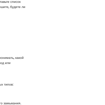
тавьте список
ешите, будете ли
онимать, какой
вод или
х типов:
го замыкания.