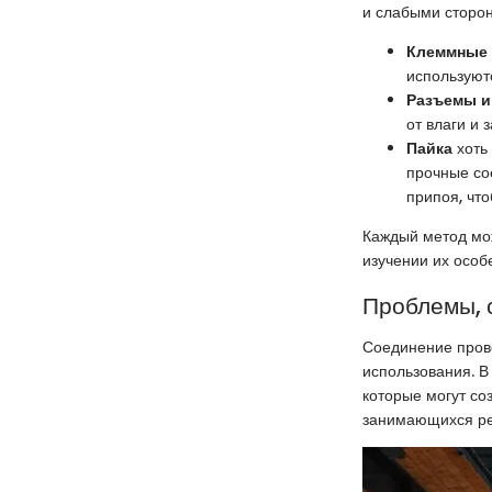
и слабыми сторон
Клеммные 
используют
Разъемы и
от влаги и 
Пайка
хоть
прочные со
припоя, чт
Каждый метод мож
изучении их особ
Проблемы, 
Соединение прово
использования. В
которые могут со
занимающихся ре