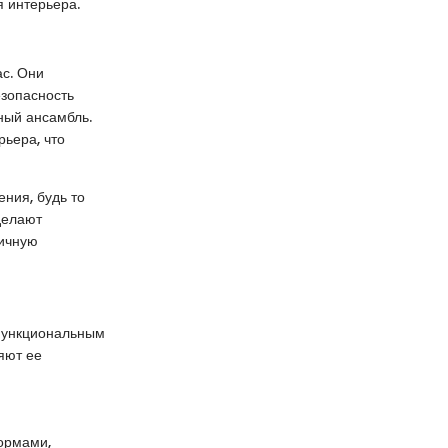
я интерьера.
ас. Они
езопасность
рный ансамбль.
рьера, что
ния, будь то
делают
ничную
 функциональным
яют ее
ормами,