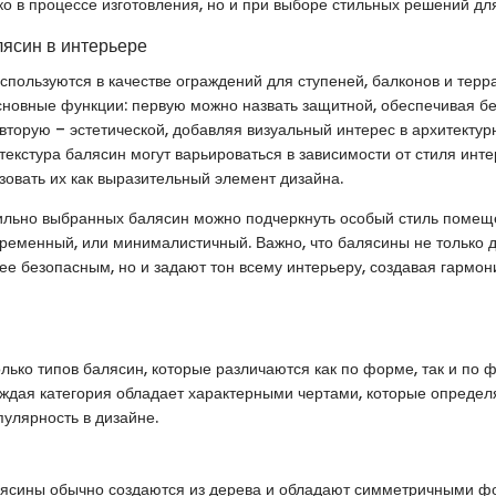
ко в процессе изготовления, но и при выборе стильных решений дл
ясин в интерьере
спользуются в качестве ограждений для ступеней, балконов и терр
новные функции: первую можно назвать защитной, обеспечивая б
 вторую – эстетической, добавляя визуальный интерес в архитекту
текстура балясин могут варьироваться в зависимости от стиля инте
зовать их как выразительный элемент дизайна.
льно выбранных балясин можно подчеркнуть особый стиль помеще
временный, или минималистичный. Важно, что балясины не только 
ее безопасным, но и задают тон всему интерьеру, создавая гармо
лько типов балясин, которые различаются как по форме, так и по
ждая категория обладает характерными чертами, которые определ
улярность в дизайне.
лясины обычно создаются из дерева и обладают симметричными ф