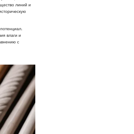
ящество линий и
 историческую
 потенциал.
вия влаги и
авнению с