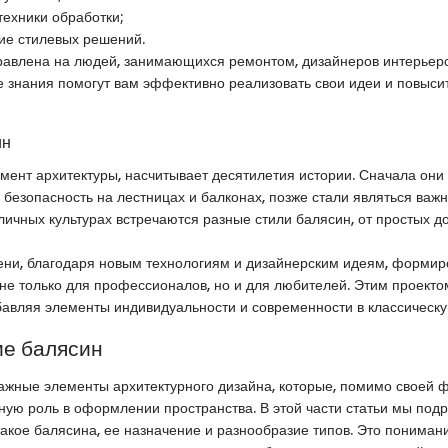
техники обработки;
ие стилевых решений.
равлена на людей, занимающихся ремонтом, дизайнеров интерьеро
 знания помогут вам эффективно реализовать свои идеи и повыси
ин
емент архитектуры, насчитывает десятилетия истории. Сначала они
 безопасность на лестницах и балконах, позже стали являться ва
личных культурах встречаются разные стили балясин, от простых д
ени, благодаря новым технологиям и дизайнерским идеям, формир
не только для профессионалов, но и для любителей. Этим проект
бавляя элементы индивидуальности и современности в классическу
е балясин
ажные элементы архитектурного дизайна, которые, помимо своей 
ную роль в оформлении пространства. В этой части статьи мы под
такое балясина, ее назначение и разнообразие типов. Это понима