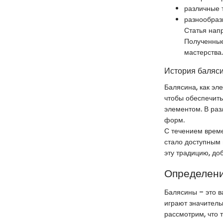
различные 
разнообраз
Статья нап
Полученные
мастерства.
История баляс
Балясина, как эл
чтобы обеспечить
элементом. В раз
форм.
С течением врем
стало доступным 
эту традицию, до
Определени
Балясины – это в
играют значитель
рассмотрим, что 