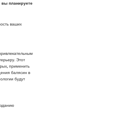
и вы планируете
ность ваших
 привлекательным
терьеру. Этот
орых, применить
щения балясин в
нологии будут
озданию