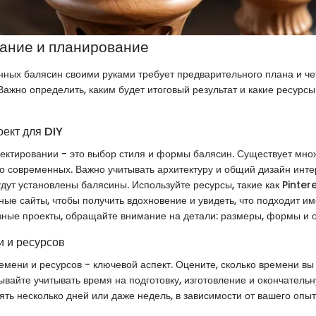
ание и планирование
ных балясин своими руками требует предварительного плана и че
Важно определить, каким будет итоговый результат и какие ресурс
оект для DIY
ектировании - это выбор стиля и формы балясин. Существует множ
до современных. Важно учитывать архитектуру и общий дизайн инт
удут установлены балясины. Используйте ресурсы, такие как Pinter
ые сайты, чтобы получить вдохновение и увидеть, что подходит им
ные проекты, обращайте внимание на детали: размеры, формы и о
 и ресурсов
мени и ресурсов - ключевой аспект. Оцените, сколько времени вы 
бывайте учитывать время на подготовку, изготовление и окончательн
ять несколько дней или даже недель, в зависимости от вашего опы