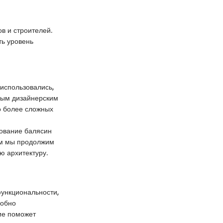
в и строителей.
ть уровень
 использовались,
жным дизайнерским
о более сложных
ование балясин
ом мы продолжим
ю архитектуру.
функциональности,
робно
ние поможет