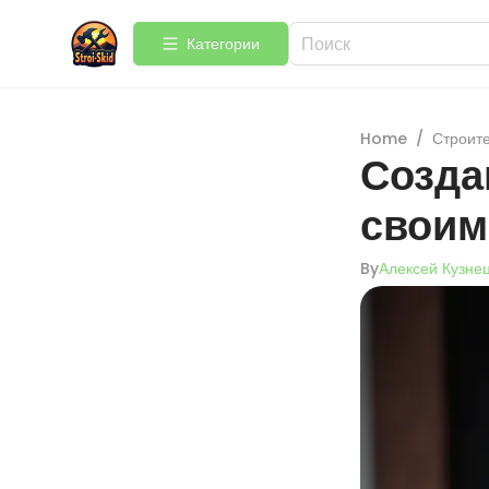
Категории
Home
/
Строит
Созда
своим
By
Алексей Кузне