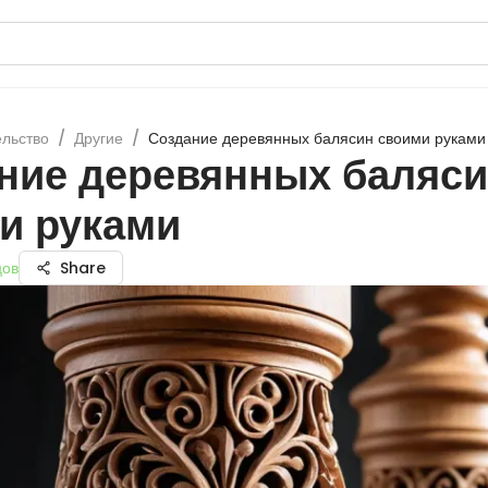
ельство
/
Другие
/
Создание деревянных балясин своими руками
ние деревянных баляс
и руками
цов
Share