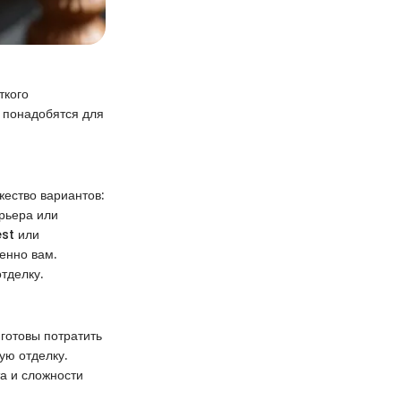
ткого
ы понадобятся для
ество вариантов:
ерьера или
est или
енно вам.
тделку.
готовы потратить
ую отделку.
та и сложности