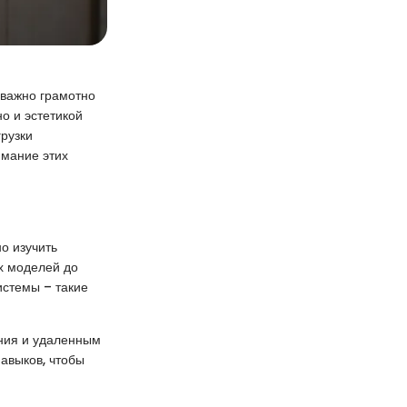
 важно грамотно
о и эстетикой
грузки
имание этих
но изучить
х моделей до
истемы – такие
ния и удаленным
авыков, чтобы