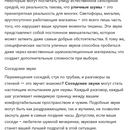
Некоторые могут посчитать улицу естественной сенсорной
средой, но реальность такова, что
уличные шумы
- это
пренепрятная реальность для многих. Светофоры, мигалки,
круглосуточно работающие магазины - это всего лишь часть
того, что нарушает ваши хрупкие моменты тишины. Эти звуки
представляют собой постоянное вмешательство, которое
может затмить даже самые добрые обстоятельства. К тому же,
специфическая частота уличных звуков способна пробиться
даже через качественные шумоизоляционные материалы, что
создает дополнительные сложности при выборе.
Соседские звуки
Перемещения соседей, стук по трубам, и разговоры за
стенкой — это звучит знакомо?
Соседские звуки
могут стать
настоящим испытанием для нервы. Каждый разговор, каждый
шаг усиливает невидимую границу между вашим
комфортабельным пространством и чужим. Подобные звуки
могут быть как раздражающими, так и жуткими, не позволяя
заснуть даже в самые поздние часы. Допустим, если ваши
соседи - любители шумной вечеринки, звуковая изоляция
станет вашей лучшей подругой в этой ситуации.