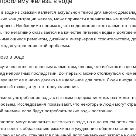
 проблему железа в воде
в воде из скважин является актуальной темой для многих домовла
ие концентрации железа, может привести к значительным проблем
здоровья. Необходимо понимать, что содержание этого элемента в в
 что негативно сказывается на качестве питьевой воды и долговеч
анимающиеся ремонтом, дизайном интерьеров и строительством, д
етодах устранения этой проблемы.
езо в воде
сути является не опасным элементом, однако, его избыток в воде 
яд неприятных последствий. Во-первых, можно столкнуться с изме
евращает ее в нечто далеко не идеальное для питья. Люди иногда ш
ржавый гвоздь, и тут нет преувеличения.
льное употребление воды с высоким содержанием железа может пр
ровьем. Исследования показывают, что некоторые люди могут стра
 анемии, если будут потреблять такие воды постоянно.
железа могут появляться не только в воде, но и на конечностях сан
 что ведет к образованию ржавчины и ухудшению общего состояния
рудно удалить, становятся причиной дополнительных затрат на очис