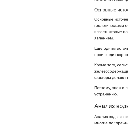
Основные исто
Основные источни
геологическими о
известняковые по
явлением.
Ещё одним источн
происходит корроз
Кроме того, сель
железосодержащих
факторы делают 
Поэтому, зная о 
устранению.
Анализ вод
Анализ воды из с
многие по-прежне