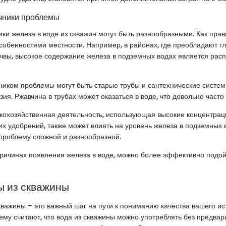
чники проблемы
ки железа в воде из скважин могут быть разнообразными. Как прави
собенностями местности. Например, в районах, где преобладают г
чвы, высокое содержание железа в подземных водах является ра
иком проблемы могут быть старые трубы и сантехнические систем
ия. Ржавчина в трубах может оказаться в воде, что довольно часто
скохозяйственная деятельность, использующая высокие концентрац
 удобрений, также может влиять на уровень железа в подземных в
проблему сложной и разнообразной.
причинах появления железа в воде, можно более эффективно подойт
ы из скважины
кважины – это важный шаг на пути к пониманию качества вашего ис
му считают, что вода из скважины можно употреблять без предвар