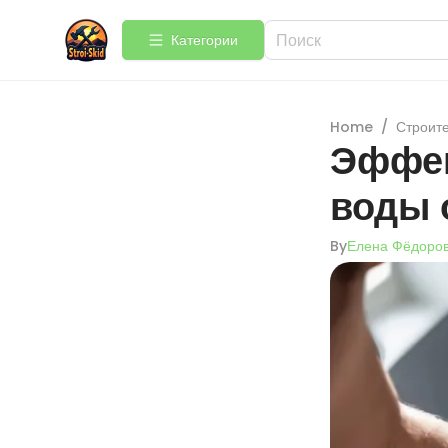
Категории
Home
/
Строит
Эффек
воды 
By
Елена Фёдоро