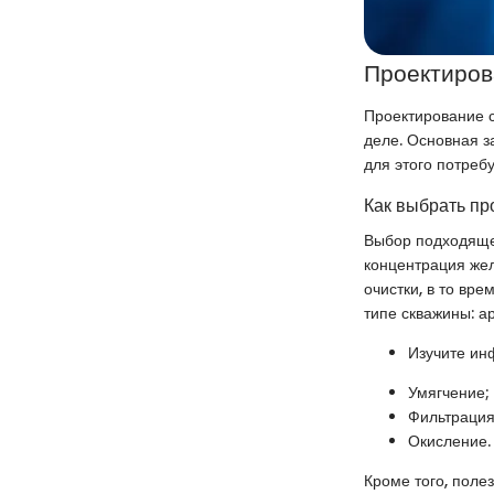
Проектиров
Проектирование с
деле. Основная з
для этого потреб
Как выбрать пр
Выбор подходяще
концентрация же
очистки, в то вр
типе скважины: а
Изучите ин
Умягчение;
Фильтрация
Окисление.
Кроме того, поле