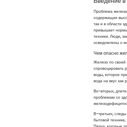
Введение в
Проблема железа 
содержащая высок
так и в области 
превышает нормы,
техники. Люди, з
осведомлены о м
Чем опасно жел
Железо по своей 
спровоцировать р
воды, которое пр
вода на вкус как 
Во-вторых, длите
проблемам со здо
железодефицитной
В-третьих, следы 
бытовой технике,
Пятна, которые т