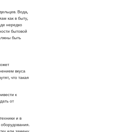
дельцев. Вода,
ам как в быту,
оде нередко
ности бытовой
олжны быть
может
нением вкуса
утят, что такая
ивести к
дать от
техники и в
 оборудования.
тку или замену.