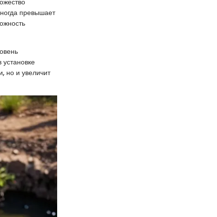
ножество
иногда превышает
можность
овень
в установке
, но и увеличит