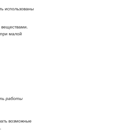
ыть использованы
 веществами.
 при малой
сть работы
вать возможные
.