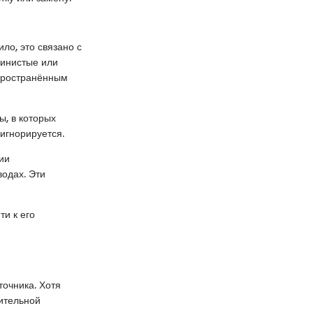
ло, это связано с
линистые или
спространённым
ы, в которых
 игнорируется.
ии
одах. Эти
и к его
точника. Хотя
ительной