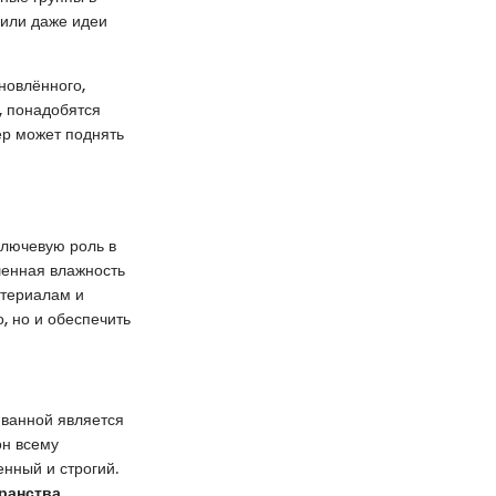
 или даже идеи
новлённого,
, понадобятся
ер может поднять
ключевую роль в
шенная влажность
атериалам и
, но и обеспечить
в ванной является
он всему
нный и строгий.
ранства
.