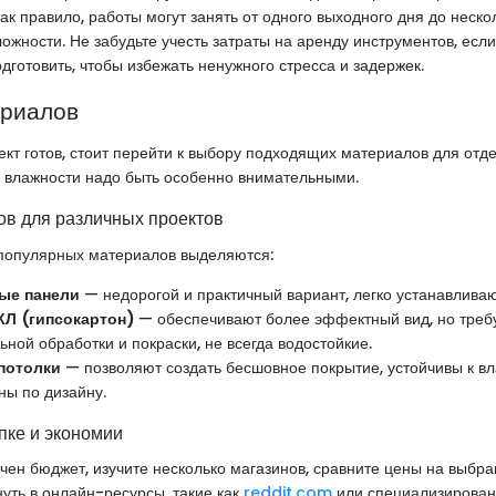
как правило, работы могут занять от одного выходного дня до неско
ожности. Не забудьте учесть затраты на аренду инструментов, если 
дготовить, чтобы избежать ненужного стресса и задержек.
ериалов
оект готов, стоит перейти к выбору подходящих материалов для отде
 влажности надо быть особенно внимательными.
в для различных проектов
популярных материалов выделяются:
ые панели
— недорогой и практичный вариант, легко устанавливаю
КЛ (гипсокартон)
— обеспечивают более эффектный вид, но треб
ной обработки и покраски, не всегда водостойкие.
потолки
— позволяют создать бесшовное покрытие, устойчивы к вл
ны по дизайну.
пке и экономии
ичен бюджет, изучите несколько магазинов, сравните цены на выбр
нуть в онлайн-ресурсы, такие как
reddit.com
или специализирован