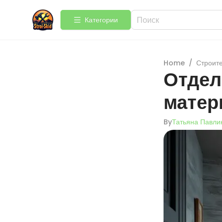
Категории
Home
/
Строит
Отдел
матер
By
Татьяна Павли