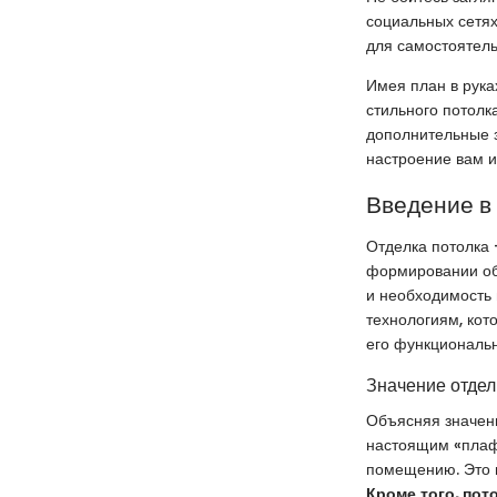
социальных сетях
для самостоятель
Имея план в рука
стильного потолк
дополнительные з
настроение вам и
Введение в 
Отделка потолка 
формировании общ
и необходимость 
технологиям, кот
его функциональн
Значение отдел
Объясняя значение
настоящим «плаф
помещению. Это м
Кроме того, пот