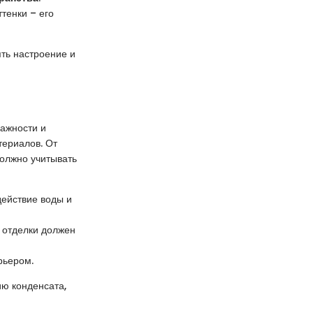
тенки – его
ять настроение и
лажности и
териалов. От
должно учитывать
действие воды и
р отделки должен
рьером.
ию конденсата,