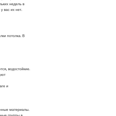
льких недель в
у вас их нет.
лки потолка. В
тся, водостойкие.
уют
аге и
анные материалы.
ные группы в