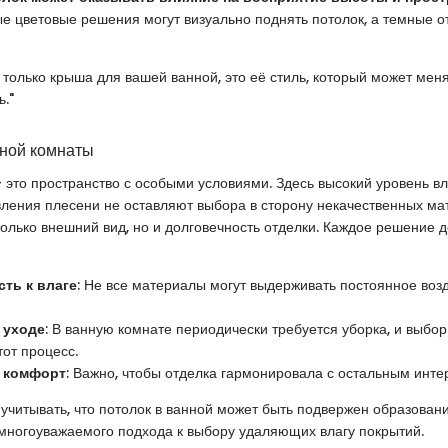
е цветовые решения могут визуально поднять потолок, а темные от
е только крыша для вашей ванной, это её стиль, который может мен
."
ной комнаты
 это пространство с особыми условиями. Здесь высокий уровень в
ления плесени не оставляют выбора в сторону некачественных ма
 только внешний вид, но и долговечность отделки. Каждое решение 
ть к влаге
: Не все материалы могут выдерживать постоянное воз
 уходе
: В ванную комнате периодически требуется уборка, и выбо
тот процесс.
и комфорт
: Важно, чтобы отделка гармонировала с остальным инте
т учитывать, что потолок в ванной может быть подвержен образован
 многоуважаемого подхода к выбору удаляющих влагу покрытий.