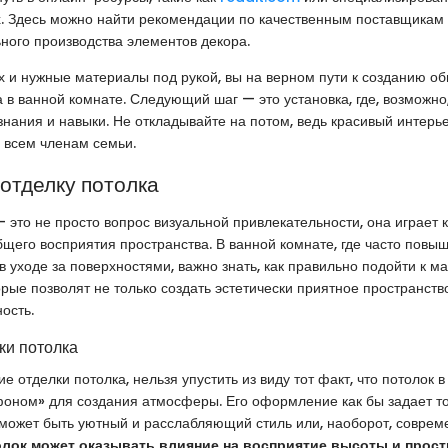
. Здесь можно найти рекомендации по качественным поставщикам
ного производства элементов декора.
х и нужные материалы под рукой, вы на верном пути к созданию об
а в ванной комнате. Следующий шаг — это установка, где, возможно
нания и навыки. Не откладывайте на потом, ведь красивый интерь
 всем членам семьи.
отделку потолка
– это не просто вопрос визуальной привлекательности, она играет 
его восприятия пространства. В ванной комнате, где часто повы
в уходе за поверхностями, важно знать, как правильно подойти к м
орые позволят не только создать эстетически приятное пространство
ость.
ки потолка
 отделки потолка, нельзя упустить из виду тот факт, что потолок 
оном» для создания атмосферы. Его оформление как бы задает т
ожет быть уютный и расслабляющий стиль или, наоборот, совреме
олок может оказывать влияние на восприятие высоты и прост