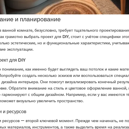
ание и планирование
в ванной комнате, безусловно, требует тщательного проектировани
как грамотно выбрать проект для DIY, стоит с учётом специфики это
олько эстетические, но и функциональные характеристики, учитыв
вие эксплуатации.
оект для DIY
 понимание, как именно будет выглядеть ваш потолок и какие мат
 Попробуйте создать несколько эскизов или воспользоваться специ
дизайна интерьера. Они помогут визуализировать конечный резуль
вке. Обратите внимание на стиль и цветовое оформление ванной, 
 гармонируют с общим дизайном. Например, если у вас имеются т
поможет визуально увеличить пространство.
 и ресурсов
 ресурсов — второй ключевой момент. Прежде чем начинать, не п
ых материалов, инструментов, а также выделить время на реализа