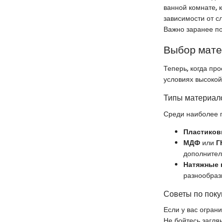
ванной комнате, 
зависимости от сл
Важно заранее по
Выбор мат
Теперь, когда пр
условиях высокой
Типы материало
Среди наиболее 
Пластиков
МДФ
или
Г
дополнитель
Натяжные 
разнообраз
Советы по поку
Если у вас огран
Не бойтесь загля