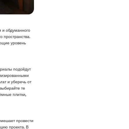
я и обдуманного
го пространства.
ающие уровень
ериалы подойдут
ализированными
тат и уберечь от
выбирайте те
ёмные плитки,
омешает провести
цию проекта. В