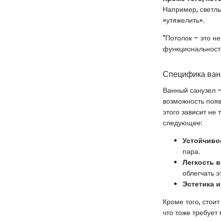
Например, светлы
«утяжелить».
"Потолок – это н
функциональность
Специфика ван
Ванный санузел –
возможность появ
этого зависит не
следующее:
Устойчивос
пара.
Легкость в
облегчать э
Эстетика 
Кроме того, стои
что тоже требует