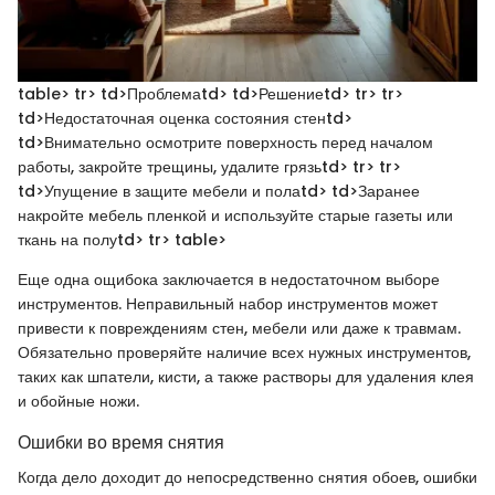
table> tr> td>Проблемаtd> td>Решениеtd> tr> tr>
td>Недостаточная оценка состояния стенtd>
td>Внимательно осмотрите поверхность перед началом
работы, закройте трещины, удалите грязьtd> tr> tr>
td>Упущение в защите мебели и полаtd> td>Заранее
накройте мебель пленкой и используйте старые газеты или
ткань на полуtd> tr> table>
Еще одна ощибока заключается в недостаточном выборе
инструментов. Неправильный набор инструментов может
привести к повреждениям стен, мебели или даже к травмам.
Обязательно проверяйте наличие всех нужных инструментов,
таких как шпатели, кисти, а также растворы для удаления клея
и обойные ножи.
Ошибки во время снятия
Когда дело доходит до непосредственно снятия обоев, ошибки