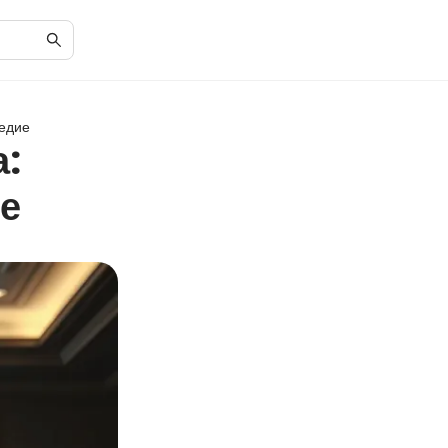
ледие
:
е