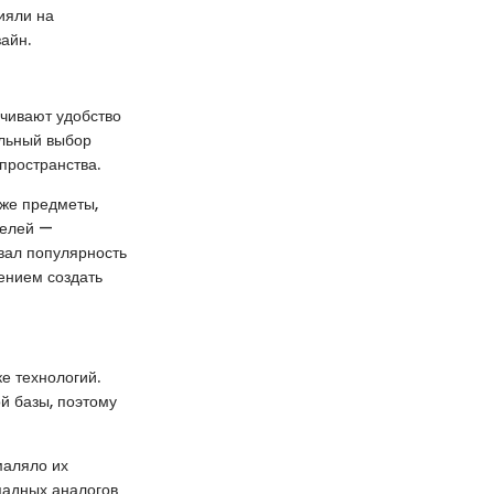
лияли на
айн.
чивают удобство
ильный выбор
пространства.
кже предметы,
делей —
евал популярность
ением создать
е технологий.
й базы, поэтому
маляло их
падных аналогов