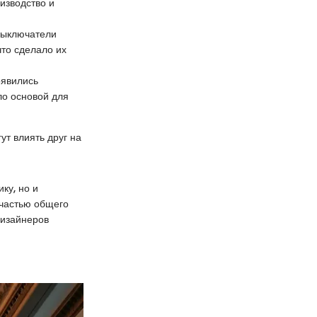
изводство и
Выключатели
то сделало их
оявились
ло основой для
ут влиять друг на
ку, но и
 частью общего
дизайнеров