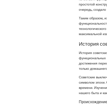
простотой констр
очередь, создало
Таким образом, и
функциональность
технологического
максимальной из
История со
История советски
функциональных в
достижения перес
только домашнего 
Советские выключ
символом эпохи. 
времени. Изучени
нашего быта и ка
Происхождение