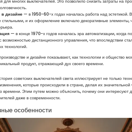
ой для многих выключателей. Это позволило снизить затраты на про
олговечность.
 в дизайне
— в 1950-60-х годах началась работа над эстетикой. 
е стильными, и их оформление включало декоративные элементы, ч
ерьера.
ация
— в конце 1970-х годов началась эра автоматизации, когда п
 с возможностью дистанционного управления, что впоследствии ста
х технологий.
производстве и дизайне показывают, как технологии и общество мог
уникальный продукт, отражающий дух своего времени.
стория советских выключателей света иллюстрирует не только техни
изменения, которые происходили в стране, делая их значительной
о времени. Этим путем можно объяснить, почему они интересуют 
оителей даже в современности.
вные особенности