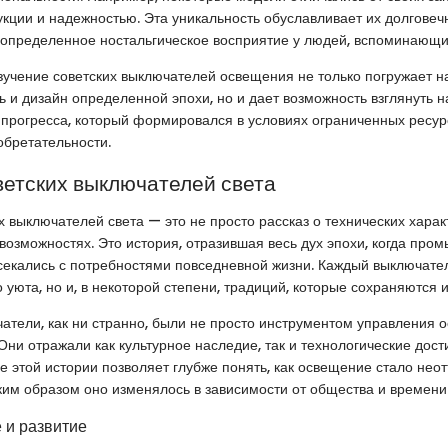
укции и надежностью. Эта уникальность обуславливает их долговечно
 определенное ностальгическое восприятие у людей, вспоминающи
зучение советских выключателей освещения не только погружает н
 и дизайн определенной эпохи, но и дает возможность взглянуть 
 прогресса, который формировался в условиях ограниченных ресур
обретательности.
ветских выключателей света
х выключателей света — это не просто рассказ о технических харак
озможностях. Это история, отразившая весь дух эпохи, когда пр
екались с потребностями повседневной жизни. Каждый выключател
уюта, но и, в некоторой степени, традиций, которые сохраняются и
атели, как ни странно, были не просто инструментом управления 
Они отражали как культурное наследие, так и технологические дос
е этой истории позволяет глубже понять, как освещение стало не
ким образом оно изменялось в зависимости от общества и времени
 и развитие