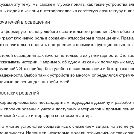
суждая эту тему, мы сможем глубже понять, как такие устройства в
нь людей и как они интегрировались в советскую архитектуру и диз
ючателей в освещении
та формируют основу любого осветительного решения. Они обеспе
 играют ключевую роль в создании атмосферы в помещении. Прав
т значительно поднять настроение и повысить функциональность 
телей освещения заключена не только в их утилитарности. Это та
ссказывать истории. Например, об одном из самых популярных мо
ружиной". Этот прибор был удобен в использовании и быстро заво
надежности. Выбор таких устройств во многом определялся стремл
тичные решения для потребителей.
оветских решений
характеризовалось нестандартным подходом к дизайну и разработк
и спроектированы с учетом доступных материалов и промышленно
млемой частью интерьеров советских квартир.
то многие устройства создавались с снижением затрат, но это не у
иональности. Например, некоторые модели отличались от своих за