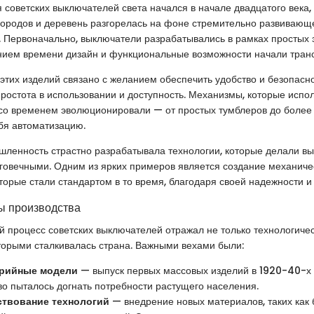
 советских выключателей света начался в начале двадцатого века, 
городов и деревень разгорелась на фоне стремительно развивающ
 Первоначально, выключатели разрабатывались в рамках простых 
ением времени дизайн и функциональные возможности начали тра
этих изделий связано с желанием обеспечить удобство и безопас
ростота в использовании и доступность. Механизмы, которые испо
со временем эволюционировали — от простых тумблеров до более
бя автоматизацию.
шленность страстно разрабатывала технологии, которые делали в
говечными. Одним из ярких примеров является создание механиче
торые стали стандартом в то время, благодаря своей надежности и 
ы производства
 процесс советских выключателей отражал не только технологичес
оторыми сталкивалась страна. Важными вехами были:
рийные модели
— выпуск первых массовых изделий в 1920-40-х г
во пыталось догнать потребности растущего населения.
твование технологий
— внедрение новых материалов, таких как 