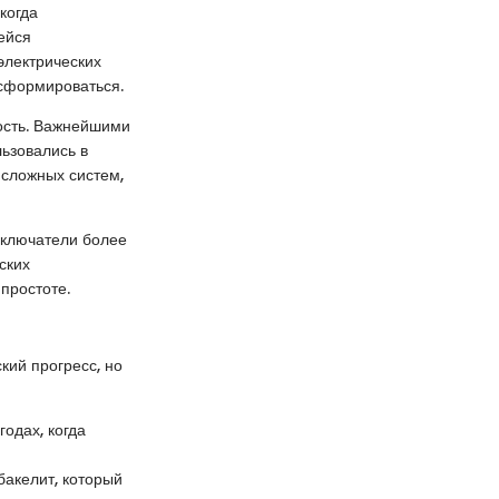
когда
ейся
электрических
нсформироваться.
ность. Важнейшими
льзовались в
 сложных систем,
ыключатели более
ских
простоте.
кий прогресс, но
одах, когда
бакелит, который