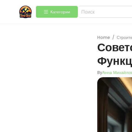
Категории
Home
/
Строит
Совет
Функц
By
Анна Михайло