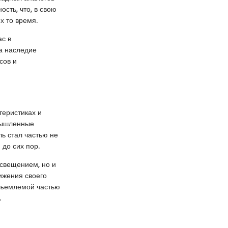
сть, что, в свою
х то время.
ас в
на наследие
сов и
теристиках и
омышленные
ь стал частью не
 до сих пор.
освещением, но и
тижения своего
отъемлемой частью
.