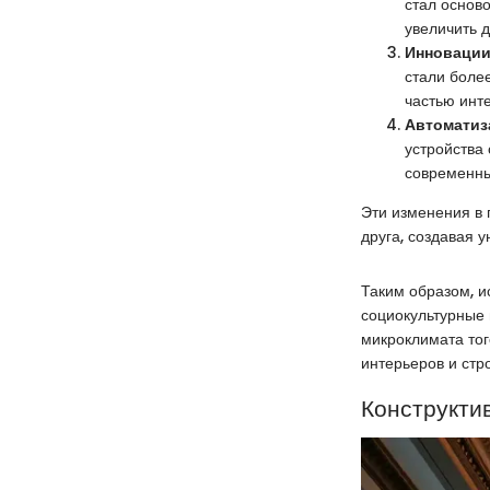
стал основ
увеличить д
Инновации
стали боле
частью инт
Автоматиз
устройства
современны
Эти изменения в 
друга, создавая 
Таким образом, и
социокультурные 
микроклимата тог
интерьеров и стр
Конструкти