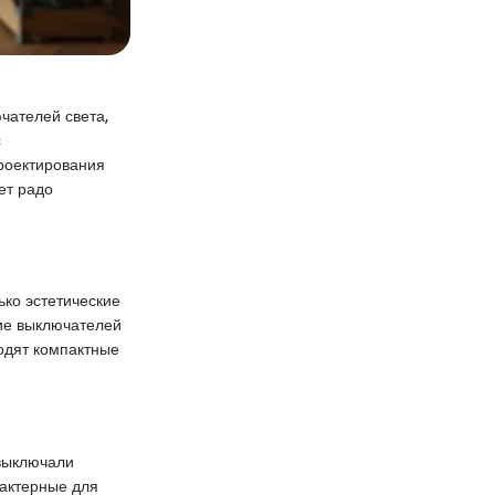
чателей света,
с
роектирования
ет радо
ько эстетические
ние выключателей
одят компактные
 выключали
рактерные для