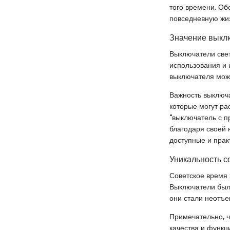
того времени. Об
повседневную жиз
Значение выкл
Выключатели све
использования и
выключателя може
Важность выключа
которые могут ра
"выключатель с п
благодаря своей 
доступные и прак
Уникальность с
Советское время 
Выключатели был
они стали неотъе
Примечательно, ч
качества и функц