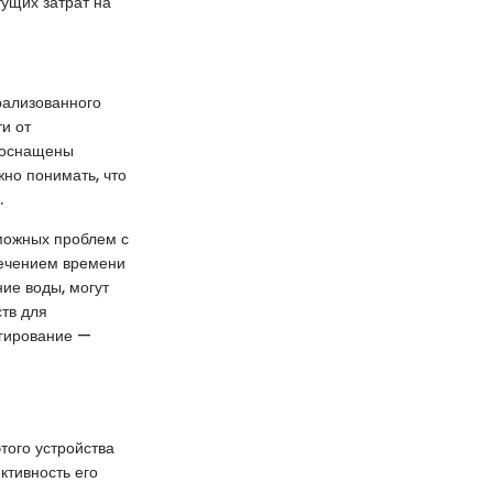
тущих затрат на
рализованного
и от
 оснащены
но понимать, что
.
можных проблем с
течением времени
ие воды, могут
ств для
агирование —
того устройства
ктивность его