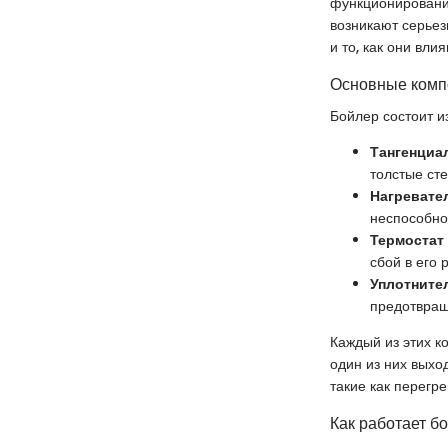
функционирования
возникают серье
и то, как они вли
Основные комп
Бойлер состоит и
Тангенциа
толстые сте
Нагревате
неспособно
Термостат
сбой в его
Уплотните
предотвращ
Каждый из этих к
один из них выход
такие как перегр
Как работает б