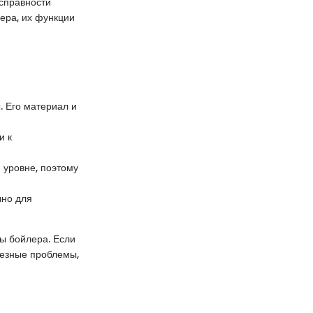
справности
ера, их функции
. Его материал и
и к
 уровне, поэтому
чно для
ты бойлера. Если
рьезные проблемы,