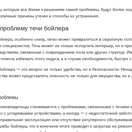
, которые все ближе к решениям самой проблемы, будут более по
зличные причины утечек и способы их устранения.
 проблему течи бойлера
йлера, особенно снизу, легко может превратиться в серьёзную гол
 специалистов. Течь может не только испортить интерьер, но и при
дствиям, связанным с повреждением пола или других структур. И
 помочь избежать этого недуга, а в случае необходимости, быстро с
бойлера — это вопрос не только удобства, но и безопасности. Не
ства может представлять опасность не только для имущества, но и
проблемы
омовладельцы сталкиваются с проблемами, связанными с течами в
но с устаревшими устройствами, а иногда — с недостаточной забото
правильная эксплуатация или отсутствие регулярного обслуживани
лужбы бойлера, что в конечном итоге приводит к затратам на ремонт