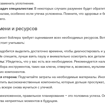
 заменить уплотнение.
задач специалистам
: В некоторых случаях разумнее будет обратит
алам, особенно если утечка усложнена. Помните, что здоровье и б
его.
мени и ресурсов
онт бойлера требует оценивания всех необходимых ресурсов. Вот
стоит учитывать:
надобится выделить достаточно времени, чтобы диагностировать и 
е спешите, лучше взять паузу и внимательно осмотреть все детали
ты
: Убедитесь, что у вас есть все необходимое. Рекомендуется нал
бора инструментов, таких как ключи, отвертки и, возможно, мульти
ких компонентов.
я сторона
: Подсчитайте затраты на необходимые материалы. Ино
упить высококачественные компоненты, которые дольше прослужат,
 вскоре снова мучиться с утечкой.
еизложенное, правильное планирование - это половина успеха. 
тва неприятных моментов в будущем.