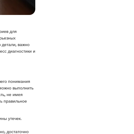
риев для
ерьезных
 детали, важно
есс диагностики и
шего понимания
 можно выполнить
ть, не имея
ть правильное
ины утечек.
но, достаточно