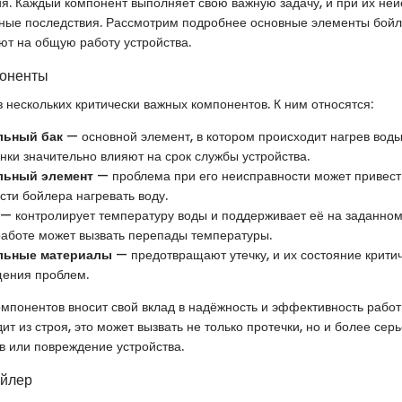
. Каждый компонент выполняет свою важную задачу, и при их неи
зные последствия. Рассмотрим подробнее основные элементы бойл
яют на общую работу устройства.
оненты
з нескольких критически важных компонентов. К ним относятся:
льный бак
— основной элемент, в котором происходит нагрев воды
нки значительно влияют на срок службы устройства.
льный элемент
— проблема при его неисправности может привест
сти бойлера нагревать воду.
— контролирует температуру воды и поддерживает её на заданном
 работе может вызвать перепады температуры.
льные материалы
— предотвращают утечку, и их состояние крити
ения проблем.
омпонентов вносит свой вклад в надёжность и эффективность рабо
ит из строя, это может вызвать не только протечки, но и более се
ев или повреждение устройства.
ойлер