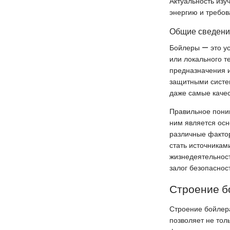
Актуальность изу
энергию и требов
Общие сведени
Бойлеры — это ус
или локального т
предназначения 
защитными систем
даже самые каче
Правильное пони
ним является осн
различные фактор
стать источникам
жизнедеятельност
залог безопаснос
Строение б
Строение бойлера
позволяет не тол