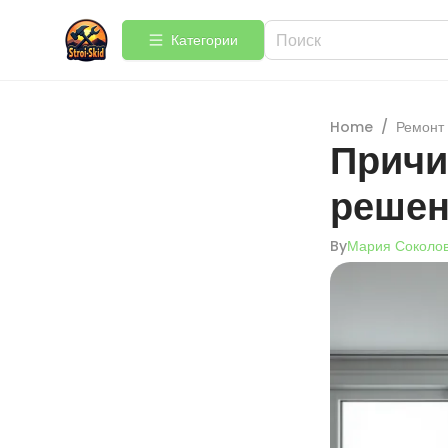
Категории
Home
/
Ремонт
Причи
решен
By
Мария Соколо