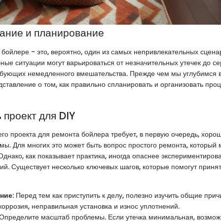
ание и планирование
 бойлере - это, вероятно, один из самых непривлекательных сцена
ные ситуации могут варьироваться от незначительных утечек до с
ебующих немедленного вмешательства. Прежде чем мы углубимся в
ставление о том, как правильно спланировать и организовать проц
 проект для DIY
о проекта для ремонта бойлера требует, в первую очередь, хоро
мы. Для многих это может быть вопрос простого ремонта, который
Однако, как показывает практика, иногда опаснее экспериментирова
й. Существует несколько ключевых шагов, которые помогут приня
ние
: Перед тем как приступить к делу, полезно изучить общие прич
коррозия, неправильная установка и износ уплотнений.
 Определите масштаб проблемы. Если утечка минимальная, возмож