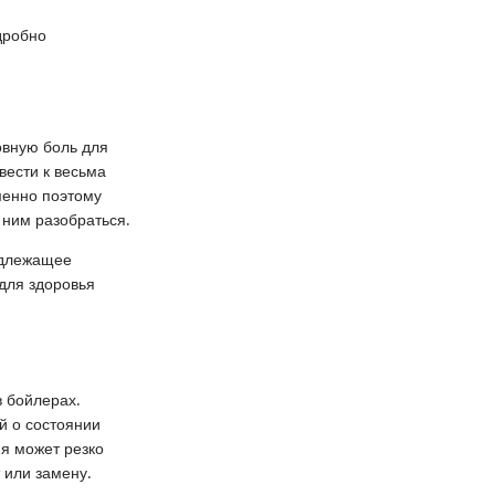
дробно
овную боль для
вести к весьма
менно поэтому
 ним разобраться.
надлежащее
 для здоровья
 бойлерах.
й о состоянии
я может резко
 или замену.