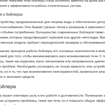
чения тематики течи бойлера стала особенно заметна на фоне рас
ания к эффективности работы отопительных систем.
я о бойлерах
тройства, предназначенные для нагрева воды и обеспечения цент
еплоснабжения. Они бывают разных типов и размеров, в зависимост
и объёма потребления. Большинство современных бойлеров также
ами, которые предотвращают перегрев или другие неполадки. Важ
ственные модели требуют периодической проверки и обслуживания
мание принципа работы бойлера, его основных компонентов и воз
овой для того, чтобы минимизировать риск возникновения течи. С 
ы, такие как коррозия, износ механизмов или неправильное давлен
и проблем. Необходимо осознавать не только важность этих устрой
и, но и то, что при возникновении неисправностей, правильное ре
ти и экономии средств.
ойлера
 играет ключевую роль в его работе и долговечности. Понимание э
ько устранить проблемы, такие как течи, но и повысить общую эффе