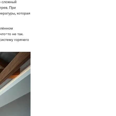
о сложный
грев. При
пературы, которая
елённом
что-то не так.
систему горячего