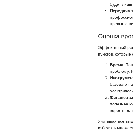
будет лишь
Передача 
профессион
превыше вс
Оценка вре
Эффективный рем
пунктов, которые 
Время
: По
проблему. Н
Инструмен
базового на
электричес
Финансова
полезнее к
вероятность
Учитывая все выш
избежать множес