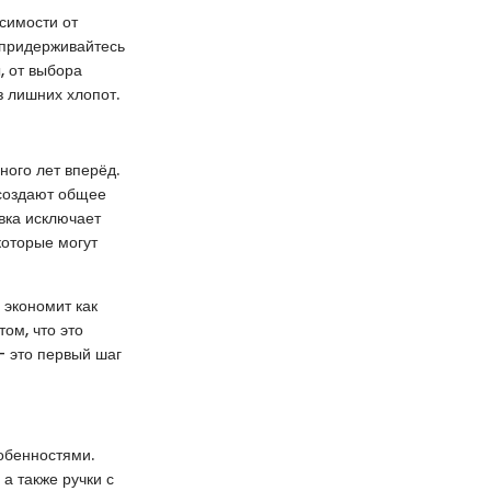
исимости от
 придерживайтесь
, от выбора
з лишних хлопот.
ного лет вперёд.
 создают общее
вка исключает
которые могут
 экономит как
том, что это
— это первый шаг
обенностями.
а также ручки с