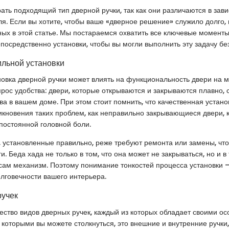
ать подходящий тип дверной ручки, так как они различаются в зав
ля. Если вы хотите, чтобы ваше «дверное решение» служило долго,
ных в этой статье. Мы постараемся охватить все ключевые моменты
посредственно установки, чтобы вы могли выполнить эту задачу бе
льной установки
овка дверной ручки может влиять на функциональность двери на м
прос удобства: двери, которые открываются и закрываются плавно,
а в вашем доме. При этом стоит помнить, что качественная устано
икновения таких проблем, как неправильно закрывающиеся двери, 
постоянной головной боли.
и, установленные правильно, реже требуют ремонта или замены, что
ги. Беда хада не только в том, что она может не закрываться, но и в 
сам механизм. Поэтому понимание тонкостей процесса установки 
лговечности вашего интерьера.
ручек
ство видов дверных ручек, каждый из которых обладает своими ос
 которыми вы можете столкнуться, это внешние и внутренние ручки, 