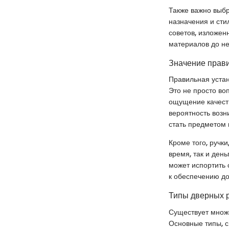
Также важно выбр
назначения и сти
советов, изложен
материалов до не
Значение прави
Правильная устан
Это не просто во
ощущение качеств
вероятность возн
стать предметом 
Кроме того, ручк
время, так и день
может испортить 
к обеспечению до
Типы дверных 
Существует множе
Основные типы, с