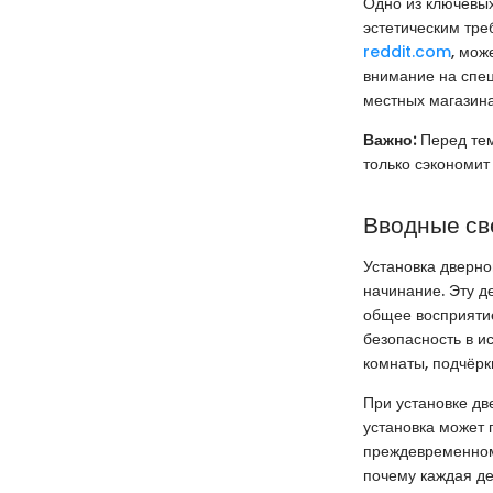
Одно из ключевых
эстетическим тре
reddit.com
, мож
внимание на спец
местных магазина
Важно:
Перед тем
только сэкономит
Вводные св
Установка дверно
начинание. Эту д
общее восприятие
безопасность в и
комнаты, подчёрк
При установке дв
установка может 
преждевременному
почему каждая де