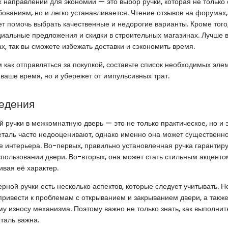
 направлений для экономии — это выбор ручки, которая не только 
бованиям, но и легко устанавливается. Чтение отзывов на форумах, 
ет помочь выбрать качественные и недорогие варианты. Кроме того
иальные предложения и скидки в строительных магазинах. Лучше в
х, так вы сможете избежать доставки и сэкономить время.
 как отправляться за покупкой, составьте список необходимых элем
 ваше время, но и убережет от импульсивных трат.
едения
й ручки в межкомнатную дверь — это не только практическое, но и 
еталь часто недооценивают, однако именно она может существенно
 интерьера. Во-первых, правильно установленная ручка гарантир
спользовании двери. Во-вторых, она может стать стильным акценто
ивая её характер.
ерной ручки есть несколько аспектов, которые следует учитывать. 
привести к проблемам с открыванием и закрыванием двери, а также
 износу механизма. Поэтому важно не только знать, как выполнить 
таль важна.