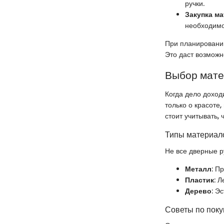
ручки.
Закупка м
необходимо
При планировани
Это даст возможн
Выбор мат
Когда дело доход
только о красоте
стоит учитывать,
Типы материало
Не все дверные р
Металл
: П
Пластик
: 
Дерево
: Э
Советы по поку