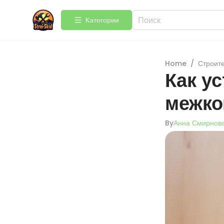
Категории
Home
/
Строит
Как у
межко
By
Анна Смирнов