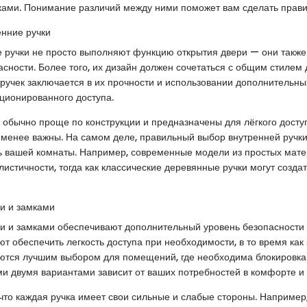
ками. Понимание различий между ними поможет вам сделать прав
енние ручки
 ручки не просто выполняют функцию открытия двери — они также
сности. Более того, их дизайн должен сочетаться с общим стилем
ручек заключается в их прочности и использовании дополнительн
ционированного доступа.
 обычно проще по конструкции и предназначены для лёгкого доступ
и менее важны. На самом деле, правильный выбор внутренней ручк
ь вашей комнаты. Например, современные модели из простых мате
истичности, тогда как классические деревянные ручки могут созда
и и замками
и и замками обеспечивают дополнительный уровень безопасности 
т обеспечить легкость доступа при необходимости, в то время как
ются лучшим выбором для помещений, где необходима блокировка
и двумя вариантами зависит от ваших потребностей в комфорте и 
что каждая ручка имеет свои сильные и слабые стороны. Например,