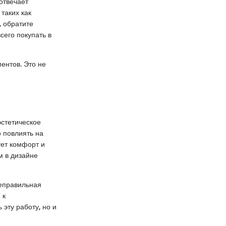
отвечает
таких как
, обратите
сего покупать в
ентов. Это не
эстетическое
 повлиять на
ует комфорт и
м в дизайне
Неправильная
 к
эту работу, но и