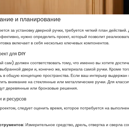
ание и планирование
рется за установку дверной ручки, требуется четкий план действий
ффективно, нужно определить проект, который позволит реализоват
товка включает в себя несколько ключевых компонентов.
оект для DIY
ай сам) должен соответствовать тому, что именно вы хотите достичь
 выбранной двери и, конечно же, материала самой ручки. Кроме того
сь в общую концепцию пространства. Если ваш интерьер выдержан
атить внимание на стеклянные или металлические ручки. Для класси
дут деревянные или бронзовые решения.
 и ресурсов
роектом, следует оценить время, которое потребуется на выполнен
струментов
: Измерительное средство, дрель, отвертка и сверла с