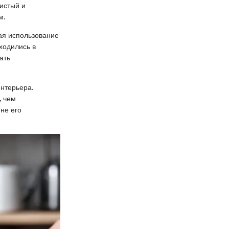
истый и
м.
ая использование
ходились в
ать
интерьера.
, чем
не его