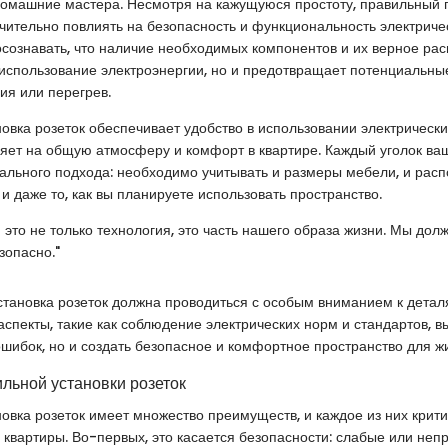
 домашние мастера. Несмотря на кажущуюся простоту, правильный 
чительно повлиять на безопасность и функциональность электриче
осознавать, что наличие необходимых компонентов и их верное ра
использование электроэнергии, но и предотвращает потенциальные 
ия или перегрев.
овка розеток обеспечивает удобство в использовании электрических
яет на общую атмосферу и комфорт в квартире. Каждый уголок в
ального подхода: необходимо учитывать и размеры мебели, и рас
 и даже то, как вы планируете использовать пространство.
 это не только технология, это часть нашего образа жизни. Мы до
зопасно."
становка розеток должна проводиться с особым вниманием к детал
спекты, такие как соблюдение электрических норм и стандартов, в
ошибок, но и создать безопасное и комфортное пространство для ж
льной установки розеток
овка розеток имеет множество преимуществ, и каждое из них крити
 квартиры. Во-первых, это касается безопасности: слабые или неп