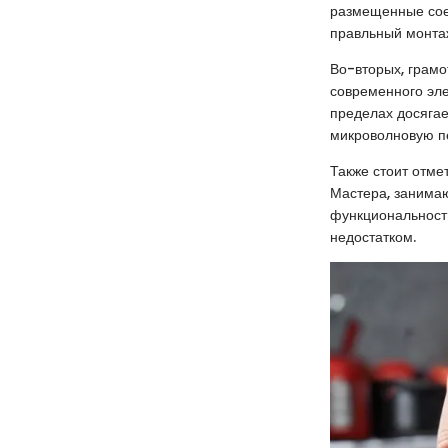
размещенные соед
правльный монтаж
Во-вторых, грамо
современного эле
пределах досягае
микроволновую пе
Также стоит отме
Мастера, занимаю
функциональность
недостатком.