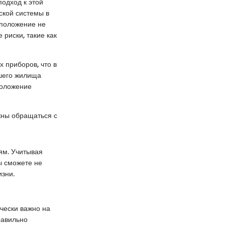
подход к этой
ской системы в
сположение не
риски, такие как
 приборов, что в
ашего жилища
положение
лжны обращаться с
ям. Учитывая
ы сможете не
изни.
чески важно на
равильно