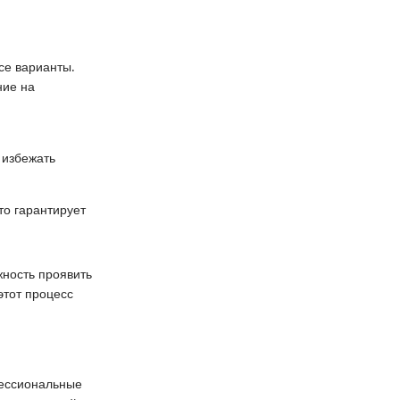
се варианты.
ние на
 избежать
о гарантирует
жность проявить
этот процесс
фессиональные