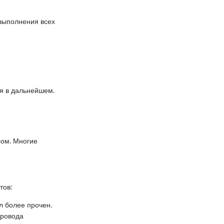
выполнения всех
я в дальнейшем.
сом. Многие
тов:
лл более прочен.
провода