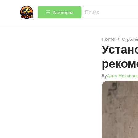
Категории
Home
/
Строит
Устан
реком
By
Анна Михайло