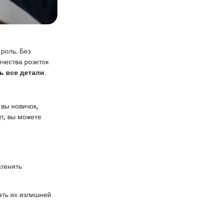
роль. Без
чества розеток
ь все детали
.
 вы новичок,
ыт, вы можете
атенять
гать их излишней