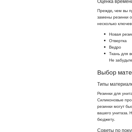
Оценка времени
Прежде, чем вы п
замены резинки о
несколько ключевы
Новая рези
Отвертка
Ведро
Ткань для 
Не забудьте
Выбор мат
Типы материало
Резинки для унит
Силиконовые прок
резинки могут бы
вашего унитаза. 
бюджету.
Советы по поку