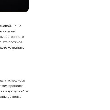
яковой, но на
езинка не
ть постоянного
то это сложное
жете устранить
шаг к успешному
этом процессе.
вам доступны: от
тапы ремонта