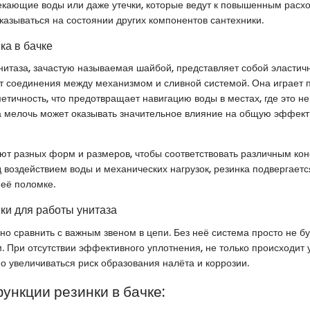
кающие воды или даже утечки, которые ведут к повышенным расхо
сказываться на состоянии других компонентов сантехники.
ка в бачке
унитаза, зачастую называемая шайбой, представляет собой эластич
т соединения между механизмом и сливной системой. Она играет 
етичность, что предотвращает навигацию воды в местах, где это не 
а мелочь может оказывать значительное влияние на общую эффект
ют разных форм и размеров, чтобы соответствовать различным кон
 воздействием воды и механических нагрузок, резинка подвергается
 её поломке.
ки для работы унитаза
но сравнить с важным звеном в цепи. Без неё система просто не б
 При отсутствии эффективного уплотнения, не только происходит у
о увеличиваться риск образования налёта и коррозии.
ункции резинки в бачке: