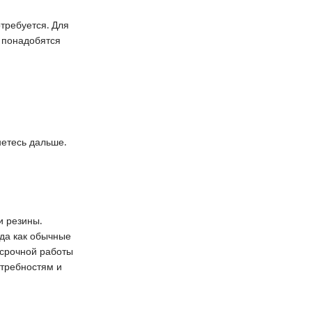
требуется. Для
 понадобятся
нетесь дальше.
и резины.
гда как обычные
осрочной работы
отребностям и