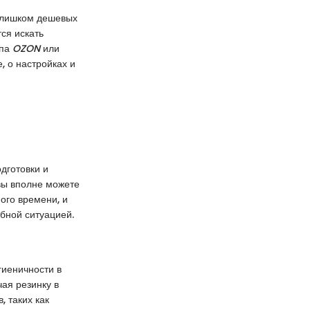
 слишком дешевых
ся искать
ипа
OZON
или
, о настройках и
дготовки и
вы вполне можете
ого времени, и
бной ситуацией.
гиеничности в
чая резинку в
, таких как