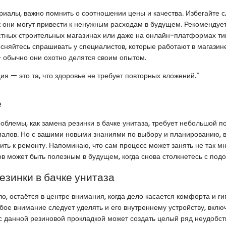
иалы, важно помнить о соотношении цены и качества. Избегайте
ак они могут привести к ненужным расходам в будущем. Рекомендует
стных строительных магазинах или даже на онлайн-платформах т
есняйтесь спрашивать у специалистов, которые работают в магазине
 обычно они охотно делятся своим опытом.
ия — это та, что здоровье не требует повторных вложений."
е
облемы, как замена резинки в бачке унитаза, требует небольшой по
иалов. Но с вашими новыми знаниями по выбору и планированию, 
ить к ремонту. Напоминаю, что сам процесс может занять не так мн
в может быть полезным в будущем, когда снова столкнетесь с подо
езинки в бачке унитаза
ло, остаётся в центре внимания, когда дело касается комфорта и ги
бое внимание следует уделять и его внутреннему устройству, вклю
с данной резиновой прокладкой может создать целый ряд неудобств