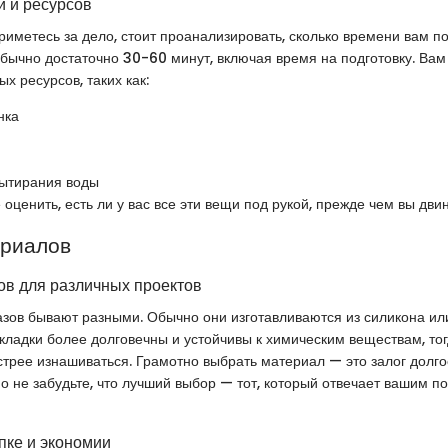
 и ресурсов
риметесь за дело, стоит проанализировать, сколько времени вам по
бычно достаточно 30-60 минут, включая время на подготовку. Вам
х ресурсов, таких как:
нка
вытирания воды
 оценить, есть ли у вас все эти вещи под рукой, прежде чем вы дви
ериалов
в для различных проектов
азов бывают разными. Обычно они изготавливаются из силикона ил
ладки более долговечны и устойчивы к химическим веществам, то
стрее изнашиваться. Грамотно выбрать материал — это залог долг
Но не забудьте, что лучший выбор — тот, который отвечает вашим п
пке и экономии