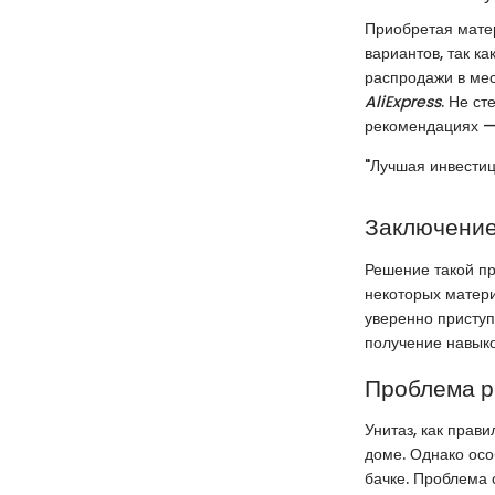
Приобретая матер
вариантов, так к
распродажи в ме
AliExpress
. Не ст
рекомендациях —
"Лучшая инвестиц
Заключени
Решение такой пр
некоторых матер
уверенно приступ
получение навыко
Проблема р
Унитаз, как прави
доме. Однако осо
бачке. Проблема 