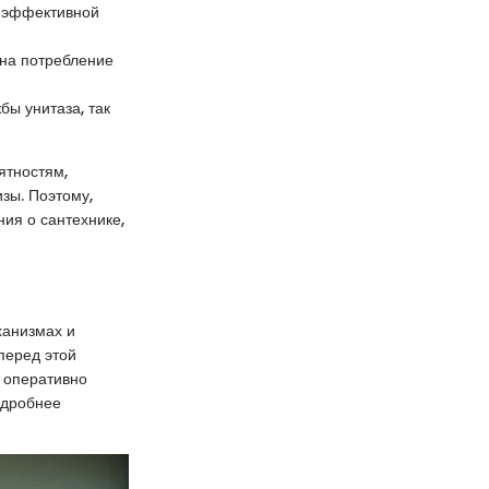
о эффективной
 на потребление
бы унитаза, так
ятностям,
зы. Поэтому,
ия о сантехнике,
ханизмах и
перед этой
о оперативно
одробнее