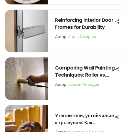
Reinforcing Interior Door
Frames for Durability
Автор
Игорь Смирнов
Comparing Wall Painting
Techniques: Roller vs.
Brush
Автор
Сергей Лебедев
Утеплители, устойчивые
к грызунам: Как
выбрать?
Автор
Анастасия Волкова