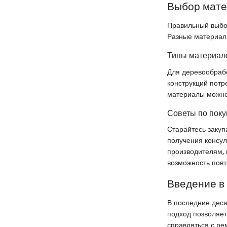
Выбор мат
Правильный выбор
Разные материалы
Типы материало
Для деревообрабо
конструкций потр
материалы можно 
Советы по поку
Старайтесь заку
получения консул
производителям, 
возможность повт
Введение в
В последние деся
подход позволяет
справляться с ре