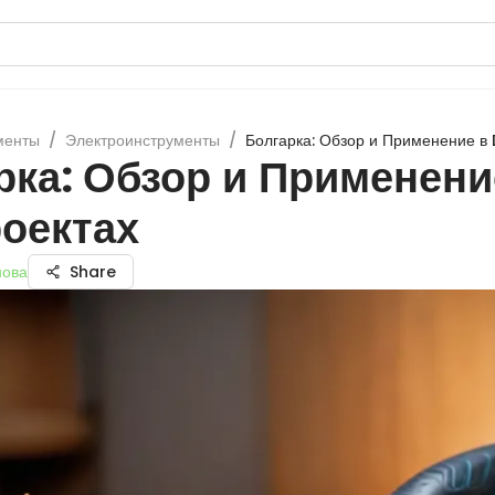
менты
/
Электроинструменты
/
Болгарка: Обзор и Применение в 
рка: Обзор и Применени
роектах
нова
Share