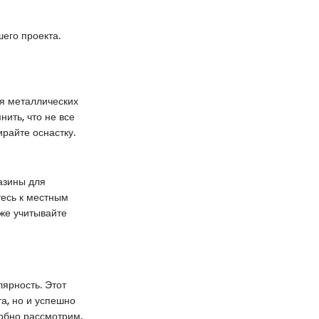
его проекта.
ля металлических
ить, что не все
райте оснастку.
азины для
тесь к местным
же учитывайте
ярность. Этот
а, но и успешно
робно рассмотрим,