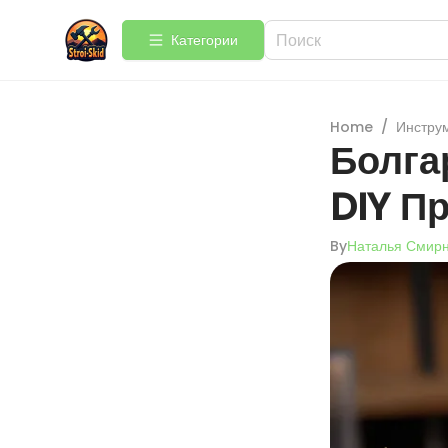
Категории
Home
/
Инстру
Болга
DIY П
By
Наталья Смир