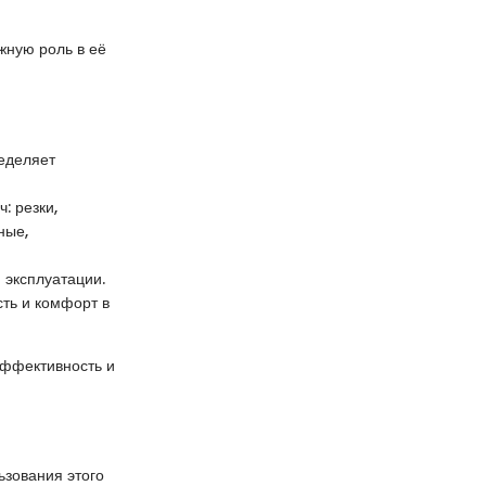
жную роль в её
ределяет
: резки,
ные,
 эксплуатации.
ть и комфорт в
эффективность и
зования этого