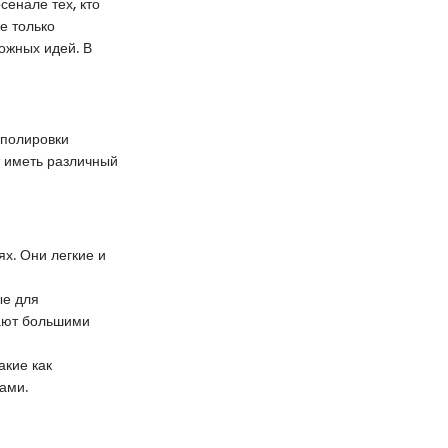
енале тех, кто
е только
ожных идей. В
 полировки
т иметь различный
х. Они легкие и
ые для
дают большими
акие как
ами.