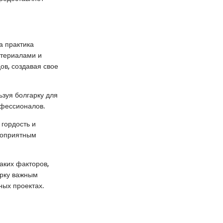
а практика
атериалами и
ов, создавая свое
ьзуя болгарку для
офессионалов.
 гордость и
агоприятным
аких факторов,
арку важным
ных проектах.