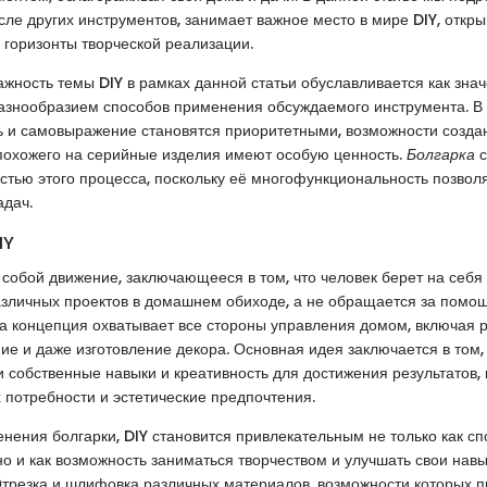
числе других инструментов, занимает важное место в мире DIY, откр
горизонты творческой реализации.
ажность темы DIY в рамках данной статьи обуславливается как зна
разнообразием способов применения обсуждаемого инструмента. В 
 и самовыражение становятся приоритетными, возможности созда
похожего на серийные изделия имеют особую ценность.
Болгарка
с
тью этого процесса, поскольку её многофункциональность позвол
адач.
IY
 собой движение, заключающееся в том, что человек берет на себя
зличных проектов в домашнем обиходе, а не обращается за помо
а концепция охватывает все стороны управления домом, включая 
ие и даже изготовление декора. Основная идея заключается в том,
и собственные навыки и креативность для достижения результатов,
 потребности и эстетические предпочтения.
енения болгарки, DIY становится привлекательным не только как с
но и как возможность заниматься творчеством и улучшать свои навы
трезка и шлифовка различных материалов, возможности которых п