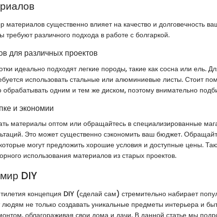
ериалов
 материалов существенно влияет на качество и долговечность ваш
 требуют различного подхода в работе с болгаркой.
в для различных проектов
тки идеально подходят легкие породы, такие как сосна или ель. Д
ебуется использовать стальные или алюминиевые листы. Стоит помн
обрабатывать одним и тем же диском, поэтому внимательно подби
пке и экономии
пать материалы оптом или обращайтесь в специализированные маг
ьтаций. Это может существенно сэкономить ваш бюджет. Обращай
которые могут предложить хорошие условия и доступные цены. Так
орного использования материалов из старых проектов.
 мир DIY
тилетия концепция DIY (сделай сам) стремительно набирает попул
 людям не только создавать уникальные предметы интерьера и быт
монтом, облагораживая свои дома и дачи. В данной статье мы под