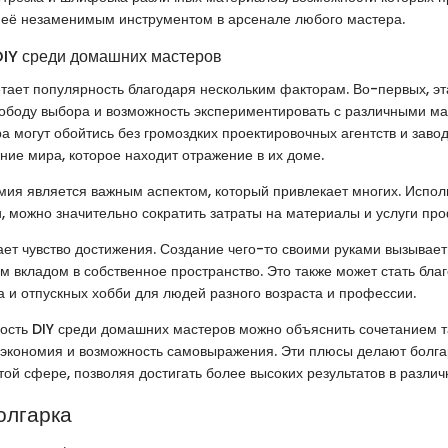
 её незаменимым инструментом в арсенале любого мастера.
DIY среди домашних мастеров
тает популярность благодаря нескольким факторам. Во-первых, эт
вободу выбора и возможность экспериментировать с различными м
 могут обойтись без громоздких проектировочных агентств и завод
ние мира, которое находит отражение в их доме.
мия является важным аспектом, который привлекает многих. Испол
, можно значительно сократить затраты на материалы и услуги пр
дает чувство достижения. Создание чего-то своими руками вызывает
м вкладом в собственное пространство. Это также может стать бл
а и отпускных хобби для людей разного возраста и профессии.
ность DIY среди домашних мастеров можно объяснить сочетанием т
, экономия и возможность самовыражения. Эти плюсы делают болг
той сфере, позволяя достигать более высоких результатов в различ
олгарка