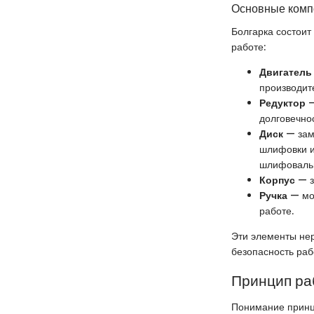
Основные комп
Болгарка состоит
работе:
Двигатель
производит
Редуктор
—
долговечнос
Диск
— заме
шлифовки и
шлифовальн
Корпус
— з
Ручка
— мож
работе.
Эти элементы нер
безопасность раб
Принцип ра
Понимание принц