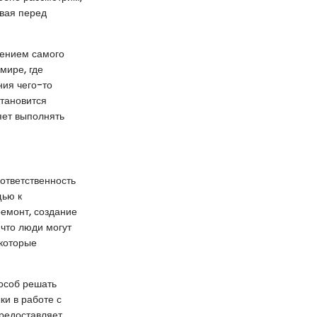
ывая перед
чением самого
мире, где
ния чего-то
тановится
яет выполнять
 ответственность
щью к
ремонт, создание
 что люди могут
 которые
пособ решать
ки в работе с
редоставляет