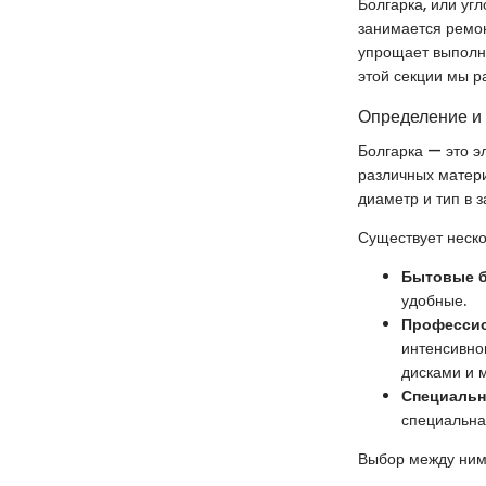
Болгарка, или уг
занимается ремон
упрощает выполне
этой секции мы р
Определение и
Болгарка — это э
различных матери
диаметр и тип в 
Существует неско
Бытовые б
удобные.
Профессио
интенсивно
дисками и 
Специальн
специальна
Выбор между ними