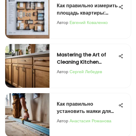
Как правильно измерить
площадь квартиры:
практическое
Автор
Евгений Коваленко
руководство
Mastering the Art of
Cleaning Kitchen
Cabinets
Автор
Сергей Лебедев
Как правильно
установить маяки для
штукатурки стен
Автор
Анастасия Романова