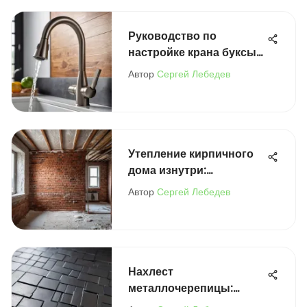
Руководство по
настройке крана буксы
на смесителе
Автор
Сергей Лебедев
Утепление кирпичного
дома изнутри:
пеноплекс
Автор
Сергей Лебедев
Нахлест
металлочерепицы:
правильная укладка