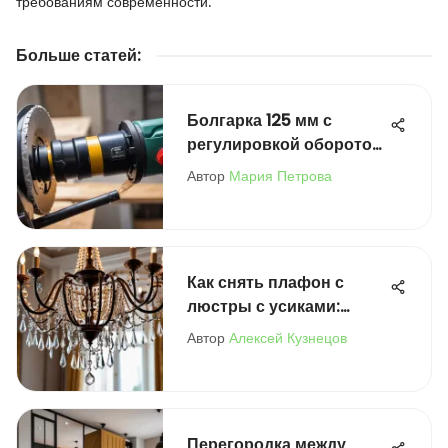
требованиям современности.
Больше статей
:
Болгарка 125 мм с
регулировкой оборотов:
советы и рекомендации
Автор
Мария Петрова
Как снять плафон с
люстры с усиками:
полное руководство
Автор
Алексей Кузнецов
Перегородка между