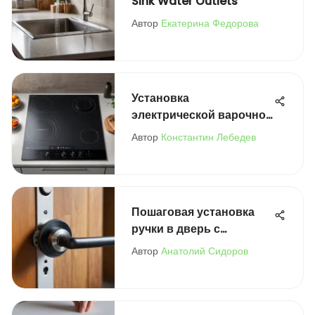
Sink Water Outlets
Автор
Екатерина Федорова
Установка
электрической варочной
панели: пошаговая
Автор
Константин Лебедев
инструкция
Пошаговая установка
ручки в дверь с
защелкой
Автор
Анатолий Сидоров