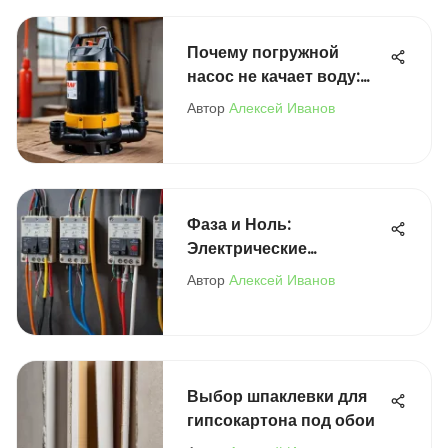
Почему погружной
насос не качает воду:
причины и решения
Автор
Алексей Иванов
Фаза и Ноль:
Электрические
Контексты
Автор
Алексей Иванов
Выключателей
Выбор шпаклевки для
гипсокартона под обои