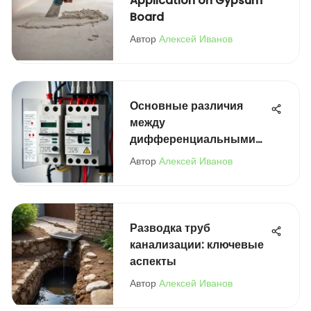
Application on Gypsum
Board
Автор
Алексей Иванов
Основные различия
между
дифференциальными
автоматами и УЗО
Автор
Алексей Иванов
Разводка труб
канализации: ключевые
аспекты
Автор
Алексей Иванов