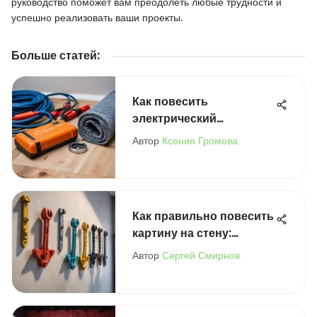
руководство поможет вам преодолеть любые трудности и
успешно реализовать ваши проекты.
Больше статей
:
Как повесить
электрический
полотенцесушитель:
Автор
Ксения Громова
полное руководство
Как правильно повесить
картину на стену:
советы и рекомендации
Автор
Сергей Смирнов