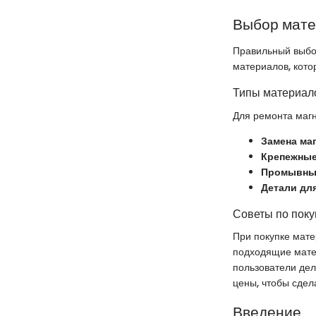
Выбор мат
Правильный выбо
материалов, кото
Типы материало
Для ремонта магн
Замена ма
Крепежные
Промывные
Детали дл
Советы по поку
При покупке мате
подходящие матер
пользователи дел
цены, чтобы сдел
Введение