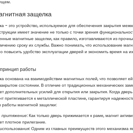
ущем.
магнитная защелка
а - это устройство, используемое для обеспечения закрытия межк
струкции имеет значение не только с точки зрения функциональност
енные магнитные защелки, как правило, изготавливаются из прочны
личению сроку их службы. Важно понимать, что использование маг
о повысить удобство эксплуатации дверей и экономить время на и
 принцип работы
а основана на взаимодействии магнитных полей, что позволяет ей
закрытом состоянии. В отличие от традиционных механических замк
ет дополнительных усилий для открытия или закрытия. Когда дверь
т притягивается к металлической пластине, гарантируя надежност
 работы магнитной защелки:
 притяжение
: Как только дверь прижимается к раме, магнит активи
ет плотное прилегание.
использования
: Одним из главных преимуществ этого механизма я