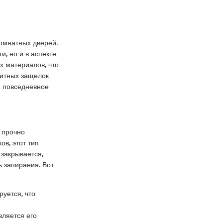
омнатных дверей.
и, но и в аспекте
х материалов, что
нитных защелок
х повседневное
 прочно
ов, этот тип
 закрывается,
ь запирания. Вот
руется, что
вляется его