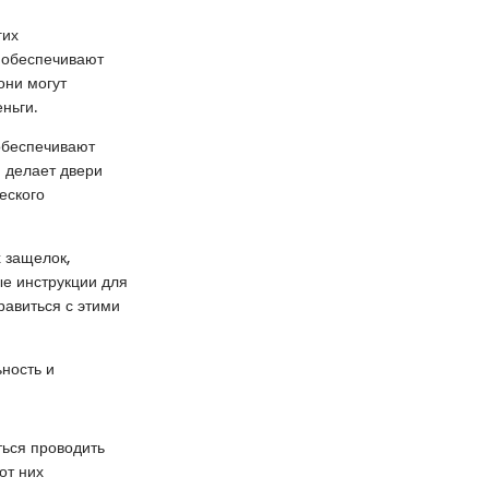
гих
 обеспечивают
они могут
ньги.
обеспечивают
и делает двери
еского
 защелок,
е инструкции для
равиться с этими
ность и
ться проводить
от них