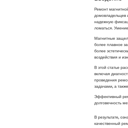
Ремонт магнитно
домовладельцев и
надежную фиксаци
ломаться. Умение
Магнитные защелк
более плавное за
более эстетичес
воздействия и из
В этой статье ра
включая диагност
проведения ремон
задачами, а так
Эффективный рем
долговечность ме
В результате, оз
качественный ремо