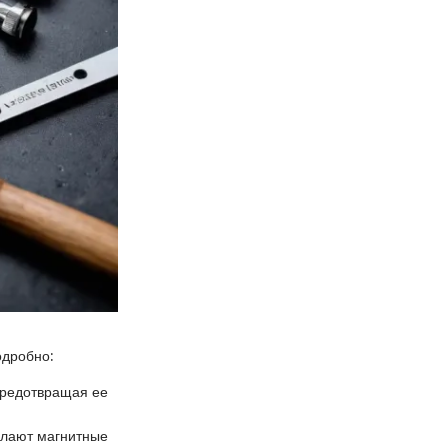
одробно:
предотвращая ее
елают магнитные