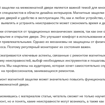
й защелки на межкомнатной двери является важной темой для мно
 специалистов в области дизайна интерьеров. Магнитные защелки
ю дверей и удобство в эксплуатации. Но, как и любое устройство, 
 выявлять и устранять неисправности может сэкономить время и де
и отличаются от традиционных механических замков, так как они 
крытие и открытие двери. Это улучшает комфорт в использовании 
ки привлекательными. Однако их механизмы не защищены от физич
носа. Поэтому регулярный мониторинг их состояния важен.
ссматриваются ключевые аспекты, связанные с ремонтом магнитных
ику неисправностей, выбоp необходимых инструментов и пошаговы
та. Мы нацелены на аудиторию, которая хочет самостоятельно сп
же на профессионалов, занимающихся ремонтом.
онт магнитной защелки может значительно повысить функциональ
жкомнатной двери.
накомившись с материалом статьи, читатель сможет не только научи
нт, но и понять, какие неисправности могут возникать, а также как 