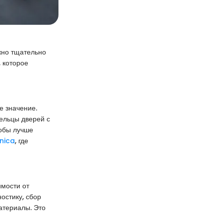
жно тщательно
, которое
е значение.
ельцы дверей с
обы лучше
nnica
, где
имости от
остику, сбор
материалы. Это