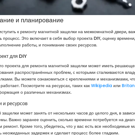
ание и планирование
иступить к ремонту магнитной защелки на межкомнатной двери, ва
ь процесс. Это включает в себя выбор проекта DIY, оценку времени
ыполнение работы, и понимание своих ресурсов.
оект для DIY
го проекта для ремонта магнитной защелки может иметь решающе
ования распространённых проблем, с которыми сталкиваются влад
лками. Вы можете ознакомиться с креплениями и механизмами, чт
 работает. Посмотрите на ресурсах, таких как
Wikipedia
или
Brita
формация о различных механизмах.
 и ресурсов
 защелки может занять от нескольких часов до целого дня, в завис
мы. Важно заранее оценить, сколько времени потребуется на диагн
м ремонт. Кроме того, убедитесь, что у вас есть все необходимые 
ь неожиданных задержек и сделает процесс более гладким.