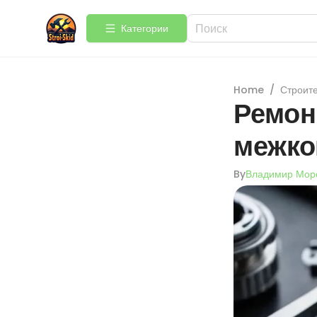
Категории
Home
/
Строит
Ремон
межко
By
Владимир Мор