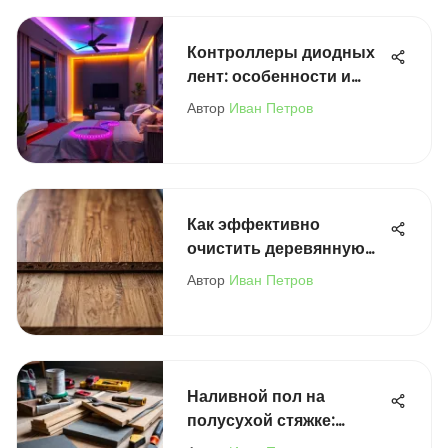
Контроллеры диодных
лент: особенности и
применение
Автор
Иван Петров
Как эффективно
очистить деревянную
доску от черноты
Автор
Иван Петров
Наливной пол на
полусухой стяжке:
технологии и советы