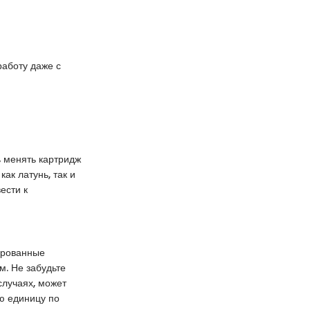
работу даже с
ь менять картридж
ак латунь, так и
ести к
ированные
м. Не забудьте
случаях, может
ую единицу по