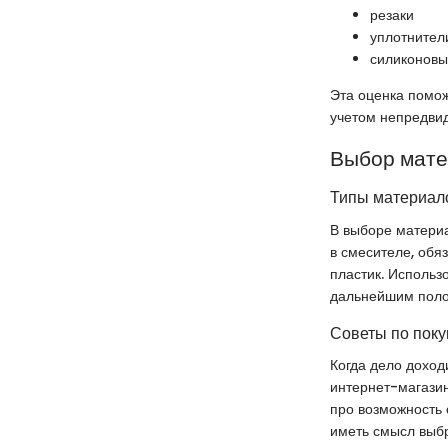
резаки
уплотнител
силиконовы
Эта оценка помож
учетом непредвид
Выбор мат
Типы материало
В выборе материа
в смесителе, обяз
пластик. Использ
дальнейшим поло
Советы по поку
Когда дело доход
интернет-магазин
про возможность 
иметь смысл выбр