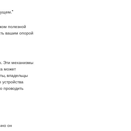
дущем."
иком полезной
ать вашим опорой
х. Эти механизмы
та может
оты, владельцы
е устройства
но проводить
чно он