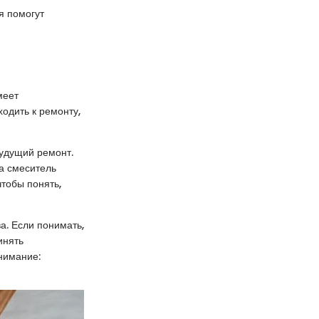
я помогут
меет
одить к ремонту,
будущий ремонт.
а смеситель
чтобы понять,
а. Если понимать,
инять
нимание: