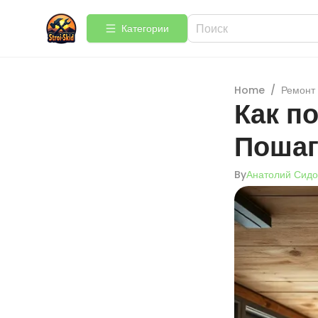
Категории
Home
/
Ремонт
Как п
Пошаг
By
Анатолий Сидо