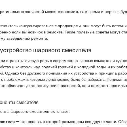
ригинальных запчастей может сэкономить вам время и нервы в бу
тесняйтесь консультироваться с продавцами, они могут быть источн
енно если вы новичок в ремонте. Такие полезные советы могут ст
ому завершению ремонта.
 устройство шарового смесителя
ли играют ключевую роль в современных ванных комнатах и кухня
бство и контроль над подачей горячей и холодной воды, и их рабо
ой. Однако без должного понимания их устройства и принципа раб
я с проблемами, которые легко можно было бы избежать. Понимани
ько облегчает диагностику неисправностей, но и помогает правиль
оненты смесителя
енты шарового смесителя включают:
есителя
— это основа, в которой размещены все другие части. Обы