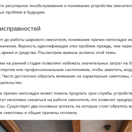
что регулярное техобслуживание и понимание устройства смесител
ых проблем в будущем.
исправностей
ит до работы шарового смесителя, понимание причин неполадок и
начение. Верность идентификации этих проблем прежде, чем перех
 время и средства. Рассмотрим важные аспекты этой темы.
м на ранней стадии позволяет избежать значительных затрат на 
спертом или профессиональным сантехником, чтобы заметить, когд
". Часто достаточно обратить внимание на характерные симптомы, 
шательство.
ие причин неполадок может помочь продлить срок службы устройств
гут негативно сказаться на работе смесителя, это позволит предпр
ы. Существует два основных аспекта, на которые стоит обратить в
е симптомы и общие причины поломок.