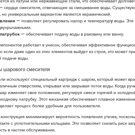
ается из латуни или нержавеющей стали, что обеспечивает долговеч
 сердце смесителя, отвечающее за смешивание воды. Существую
, но универсальным вариантом является керамический.
авления
— позволяет регулировать напор и температурy воды. Эти 
двухрычажными.
патрубок
— обеспечивает подачу воды в раковину или ванну.
омпонентов работает в унисон, обеспечивая эффективное функци
о если даже один из этих элементов выйдет из строя, это может пр
 подаче воды.
ы шарового смесителя
ли используют специальный картридж с шаром, который может вр
зличным отверстиям, открывая или закрывая поток воды. Когда руч
шар изменяет свое положение, регулируя смеси горячей и холодной
ыходному патрубку. Этот механизм обеспечивает плавное изменен
 делает процесс более удобным для пользователя.
я конструкция минимизирует вероятность появления утечек, поскол
такте с уплотнительными кольцами. Это позволяет снизить риск заг
сть в частом обслуживании.