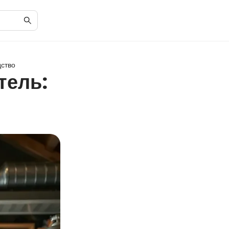
дство
тель: