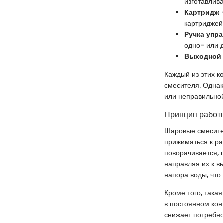
изготавлив
Картридж
—
картриджей
Ручка упр
одно- или 
Выходной 
Каждый из этих к
смесителя. Однак
или неправильной
Принцип работ
Шаровые смесите
прижиматься к ра
поворачивается, 
направляя их к в
напора воды, что
Кроме того, така
в постоянном кон
снижает потребно