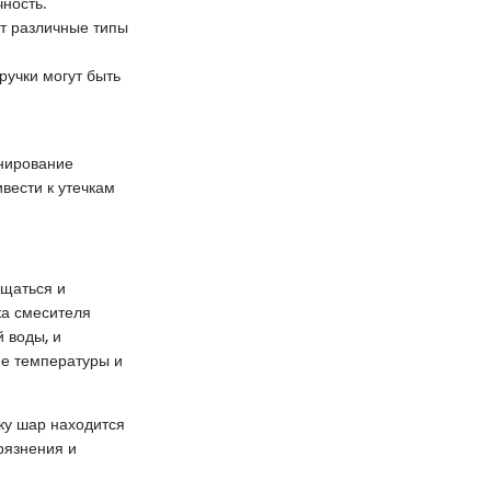
ность.
т различные типы
ручки могут быть
онирование
ивести к утечкам
ащаться и
ка смесителя
 воды, и
ие температуры и
ьку шар находится
рязнения и