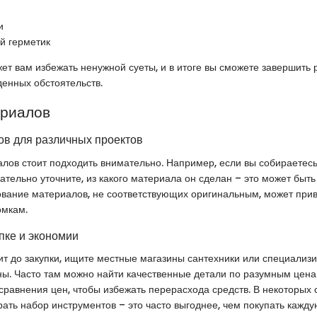
и
й герметик
ет вам избежать ненужной суеты, и в итоге вы сможете завершить 
енных обстоятельств.
ериалов
в для различных проектов
лов стоит подходить внимательно. Например, если вы собираетес
ательно уточните, из какого материала он сделан – это может быть к
ование материалов, не соответствующих оригинальным, может прив
мкам.
пке и экономии
ит до закупки, ищите местные магазины сантехники или специализ
ы. Часто там можно найти качественные детали по разумным цена
сравнения цен, чтобы избежать перерасхода средств. В некоторых 
ать набор инструментов – это часто выгоднее, чем покупать кажд