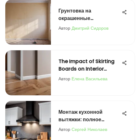
Грунтовка на
окрашенные
поверхности: советы
Автор
Дмитрий Сидоров
The Impact of Skirting
Boards on Interior
Design
Автор
Елена Васильева
Монтаж кухонной
вытяжки: полное
руководство по
Автор
Сергей Николаев
установке