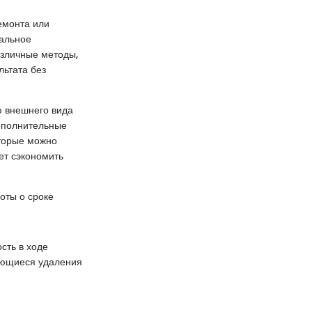
емонта или
уальное
азличные методы,
льтата без
ю внешнего вида
дополнительные
оторые можно
ет сэкономить
оты о сроке
сть в ходе
ающиеся удаления