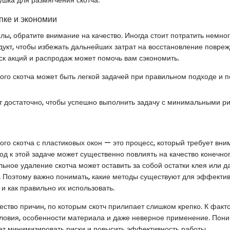
пке и экономии
ы, обратите внимание на качество. Иногда стоит потратить немно
укт, чтобы избежать дальнейших затрат на восстановление повре
ск акций и распродаж может помочь вам сэкономить.
го скотча может быть легкой задачей при правильном подходе и п
т достаточно, чтобы успешно выполнить задачу с минимальными ри
го скотча с пластиковых окон — это процесс, который требует вним
д к этой задаче может существенно повлиять на качество конечног
ьное удаление скотча может оставить за собой остатки клея или д
. Поэтому важно понимать, какие методы существуют для эффекти
 и как правильно их использовать.
ство причин, по которым скотч прилипает слишком крепко. К факт
ловия, особенности материала и даже неверное применение. Пони
ет минимизировать риски и повысить эффективность работы.