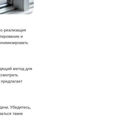
но реализация
ктирование и
минимизировать
одящий метод для
ссмотреть
 предлагает
ачи. Убедитесь,
ваться такие