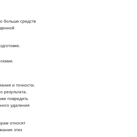
го больше средств
жденной
одготовке.
сками.
ания и точности.
о результата.
аже повредить
вного удаления
орам относят
мание этих