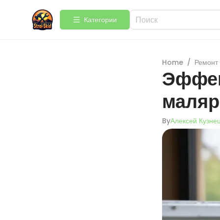
Категории
Home
/
Ремонт
Эффек
маляр
By
Алексей Кузне