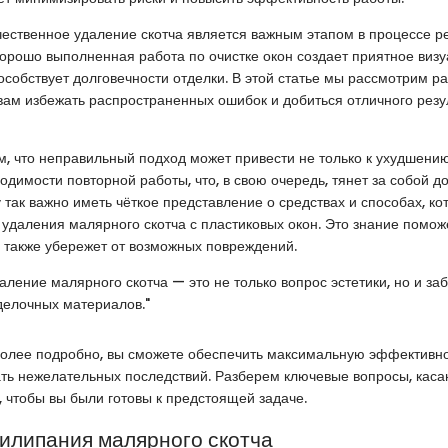
чественное удаление скотча является важным этапом в процессе р
орошо выполненная работа по очистке окон создает приятное виз
особствует долговечности отделки. В этой статье мы рассмотрим р
вам избежать распространенных ошибок и добиться отличного резу
м, что неправильный подход может привести не только к ухудшени
бходимости повторной работы, что, в свою очередь, тянет за собой 
 так важно иметь чёткое представление о средствах и способах, к
 удаления малярного скотча с пластиковых окон. Это знание помож
а также убережет от возможных повреждений.
ление малярного скотча — это не только вопрос эстетики, но и заб
делочных материалов."
более подробно, вы сможете обеспечить максимальную эффективно
ать нежелательных последствий. Разберем ключевые вопросы, кас
, чтобы вы были готовы к предстоящей задаче.
илипания малярного скотча