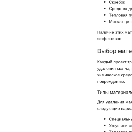
Скребок
Средства д
Тепловая п
Мягкая тряп
Наличие этих мат
эффективно.
Выбор мат
Каждый проект тр
удаления скотча,
химическое средс
повреждению.
Типы материало
Для удаления мал
следующие вариа
Специальны
Уксус или с
Тепловая п