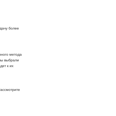
дачу более
нного метода
 вы выбрали
дет к их
Рассмотрите