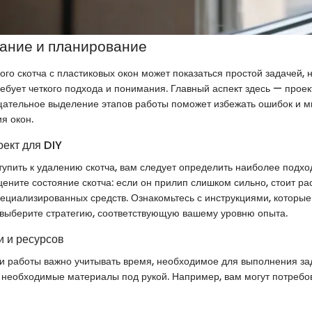
ание и планирование
го скотча с пластиковых окон может показаться простой задачей, 
ребует четкого подхода и понимания. Главный аспект здесь — прое
щательное выделение этапов работы поможет избежать ошибок и 
я окон.
оект для DIY
упить к удалению скотча, вам следует определить наиболее подх
цените состояние скотча: если он прилип слишком сильно, стоит ра
ециализированных средств. Ознакомьтесь с инструкциями, которые
 выберите стратегию, соответствующую вашему уровню опыта.
 и ресурсов
 работы важно учитывать время, необходимое для выполнения зад
се необходимые материалы под рукой. Например, вам могут потребо