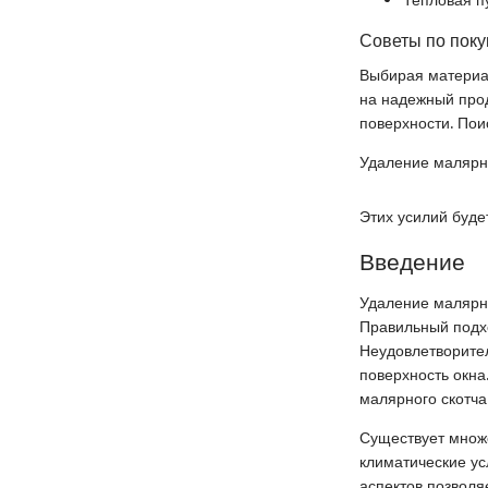
Советы по поку
Выбирая материал
на надежный прод
поверхности. Пои
Удаление малярно
Этих усилий буде
Введение
Удаление малярно
Правильный подхо
Неудовлетворител
поверхность окна
малярного скотча
Существует множе
климатические ус
аспектов позволя