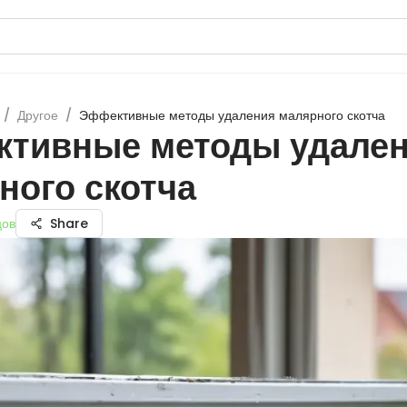
/
Другое
/
Эффективные методы удаления малярного скотча
тивные методы удале
ного скотча
цов
Share