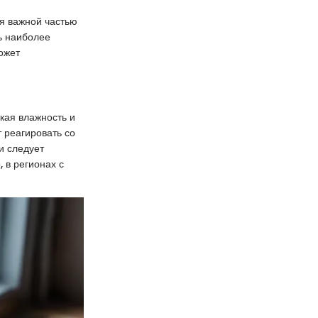
я важной частью
ь наиболее
ожет
кая влажность и
 реагировать со
и следует
 в регионах с