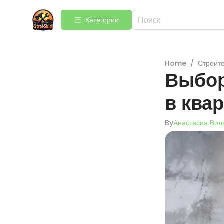
Категории
Home
/
Строит
Выбор
в ква
By
Анастасия Вол