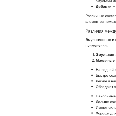
эмульсий и
Добавки
– 
Различные состав
элементов помож
Различия межд
Эмульсионные и м
применения.
Эмульсион
Масляные 
На водной о
Быстро сохн
Легкие в на
Обладают х
Наносимые 
Дольше сох
Имеют силь
Хороши для