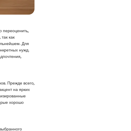
о переоценить,
 так как
альнейшем. Для
нкретных нужд.
дпочтения,
ов. Прежде всего,
акцент на ярких
ализированные
торые хорошо
 выбранного