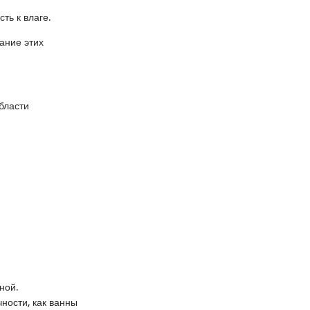
ть к влаге.
ание этих
бласти
ной.
ности, как ванны