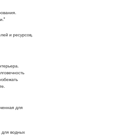
рования.
и."
лей и ресурсов,
нтерьера.
олговечность
 избежать
те.
аченная для
а для водных