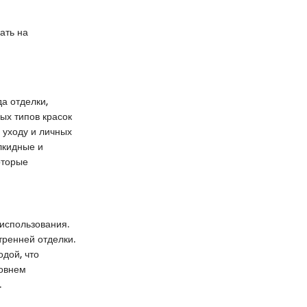
ать на
а отделки,
ых типов красок
 уходу и личных
лкидные и
оторые
использования.
тренней отделки.
одой, что
ровнем
.