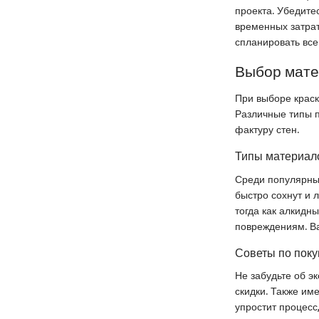
проекта. Убедите
временных затрат
спланировать все
Выбор мат
При выборе краск
Различные типы 
фактуру стен.
Типы материало
Среди популярных
быстро сохнут и 
тогда как алкидн
повреждениям. В
Советы по поку
Не забудьте об э
скидки. Также им
упростит процесс