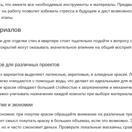
сь, что имеете все необходимые инструменты и материалы. Предв
 на работу позволит избежать стресса в будущем и даст возможнос
 этапы.
ериалов
и для отделки стен в квартире стоит тщательно подойти к вопросу
покрытий могут оказывать значительное влияние на общий воспри
в для различных проектов
 вариантов выделяют латексные, акриловые, и алкидные краски. Л
легко очищаются с помощью воды, что делает их идеальными для 
ые краски обладают большей стойкостью к загрязнениям и механич
ажно учитывать назначение каждой комнаты при выборе материала
пке и экономии
кономии: при покупке краски обращайте внимание на различные п
еет смысл покупать краску в больших объемах, если это возможно. 
, но и часто сэкономит деньги. Проверьте локальные магазины, срав