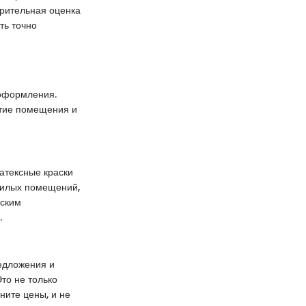
арительная оценка
ть точно
 оформления.
ятие помещения и
атексные краски
жилых помещений,
еским
.
редложения и
Это не только
ните цены, и не