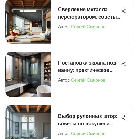
Сверление металла
перфоратором: советы
и рекомендации
Автор
Сергей Смирнов
Постановка экрана под
ванну: практическое
руководство
Автор
Сергей Смирнов
Выбор рулонных штор:
советы по покупке и
уходу
Автор
Сергей Смирнов