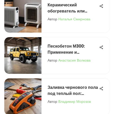
Керамический
обогреватель или
конвектор: что выбрать?
Автор
Наталья Смирнова
Пескобетон М300:
Применение и
рекомендации
Автор
Анастасия Волкова
Петровича
Заливка чернового пола
под теплый пол:
инструкция
Автор
Владимир Морозов