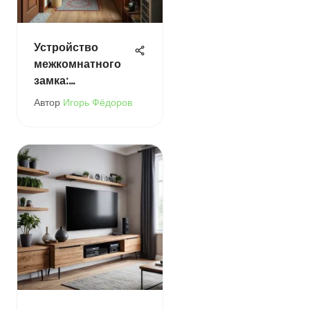
Устройство
межкомнатного
замка:
конструкции и
Автор
Игорь Фёдоров
советы