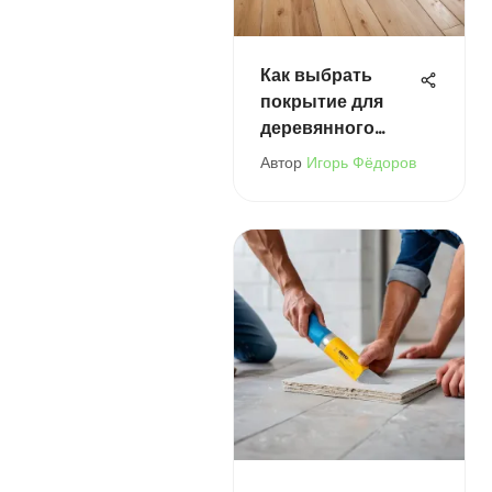
Как выбрать
покрытие для
деревянного
пола на балконе
Автор
Игорь Фёдоров