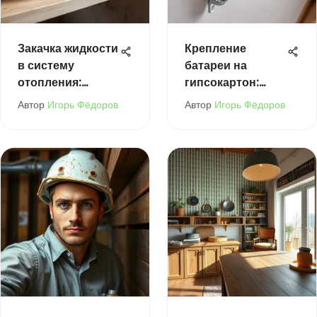
Закачка жидкости
Крепление
в систему
батареи на
отопления:
гипсокартон:
Полное
практическое
Автор
Игорь Фёдоров
Автор
Игорь Фёдоров
руководство
руководство