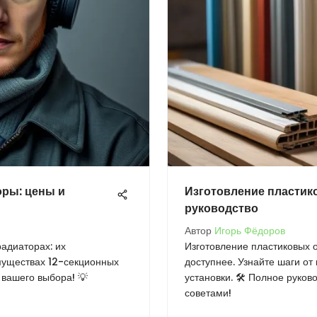
оры: цены и
Изготовление пластик
руководство
Автор
Игорь Фёдоров
радиаторах: их
Изготовление пластиковых 
имуществах 12-секционных
доступнее. Узнайте шаги от
 вашего выбора! 💡
установки. 🛠️ Полное руков
советами!