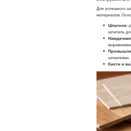
Для успешного ш
материалов. Осн
Шпатели
: 
шпатель дл
Наждачная
выравниван
Промышле
шпаклевки.
Кисти и в