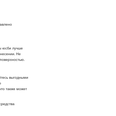
тавлено
ы юсби лучше
анесении. Не
 поверхностью.
уйтесь выгодными
о
что также может
средства