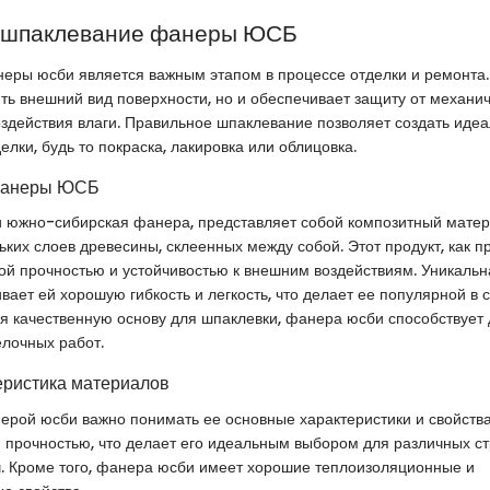
в шпаклевание фанеры ЮСБ
ры юсби является важным этапом в процессе отделки и ремонта. 
ть внешний вид поверхности, но и обеспечивает защиту от механи
здействия влаги. Правильное шпаклевание позволяет создать иде
лки, будь то покраска, лакировка или облицовка.
фанеры ЮСБ
и южно-сибирская фанера, представляет собой композитный матер
ьких слоев древесины, склеенных между собой. Этот продукт, как п
ой прочностью и устойчивостью к внешним воздействиям. Уникальн
ает ей хорошую гибкость и легкость, что делает ее популярной в с
я качественную основу для шпаклевки, фанера юсби способствует 
елочных работ.
еристика материалов
ерой юсби важно понимать ее основные характеристики и свойства
 прочностью, что делает его идеальным выбором для различных с
. Кроме того, фанера юсби имеет хорошие теплоизоляционные и