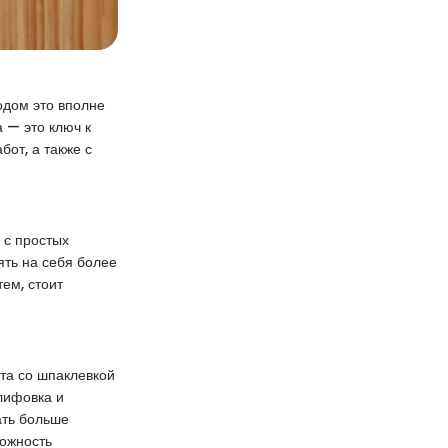
одом это вполне
 — это ключ к
от, а также с
 с простых
ять на себя более
ем, стоит
та со шпаклевкой
шлифовка и
ать больше
можность