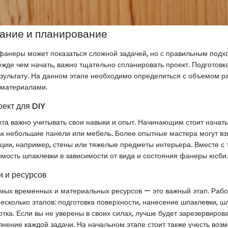
ание и планирование
анеры может показаться сложной задачей, но с правильным подх
жде чем начать, важно тщательно спланировать проект. Подготовка
зультату. На данном этапе необходимо определиться с объемом раб
 материалами.
оект для DIY
та важно учитывать свои навыки и опыт. Начинающим стоит начать
как небольшие панели или мебель. Более опытные мастера могут вз
ции, например, стены или тяжелые предметы интерьера. Вместе с т
мость шпаклевки в зависимости от вида и состояния фанеры юсби.
 и ресурсов
мых временных и материальных ресурсов — это важный этап. Рабо
несколько этапов: подготовка поверхности, нанесение шпаклевки, 
ка. Если вы не уверены в своих силах, лучше будет зарезервиров
нение каждой задачи. На начальном этапе стоит также учесть воз