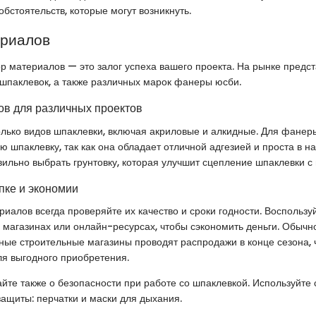
бстоятельств, которые могут возникнуть.
ериалов
 материалов — это залог успеха вашего проекта. На рынке предс
шпаклевок, а также различных марок фанеры юсби.
в для различных проектов
лько видов шпаклевки, включая акриловые и алкидные. Для фанер
ю шпаклевку, так как она обладает отличной адгезией и проста в н
ильно выбрать грунтовку, которая улучшит сцепление шпаклевки с
пке и экономии
риалов всегда проверяйте их качество и сроки годности. Воспольз
магазинах или онлайн-ресурсах, чтобы сэкономить деньги. Обычн
ые строительные магазины проводят распродажи в конце сезона, 
ля выгодного приобретения.
йте также о безопасности при работе со шпаклевкой. Используйте 
ащиты: перчатки и маски для дыхания.