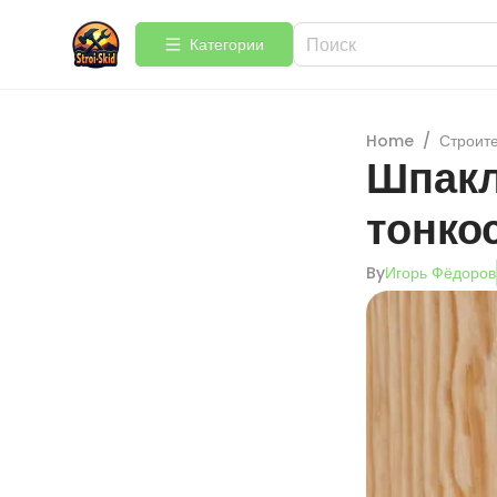
Категории
Home
/
Строит
Шпакл
тонко
By
Игорь Фёдоров