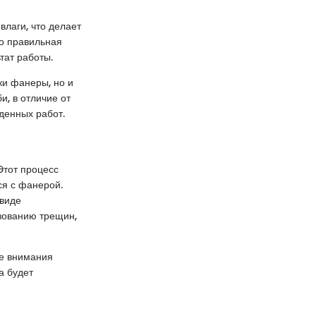
влаги, что делает
о правильная
тат работы.
ки фанеры, но и
, в отличие от
еденных работ.
Этот процесс
ся с фанерой.
 виде
зованию трещин,
ие внимания
а будет