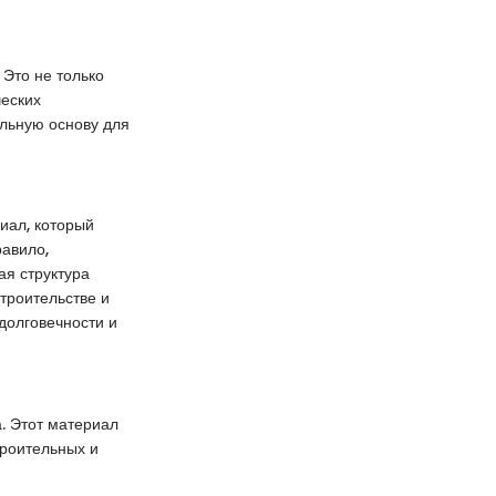
Это не только
ческих
альную основу для
иал, который
равило,
ая структура
троительстве и
долговечности и
. Этот материал
троительных и