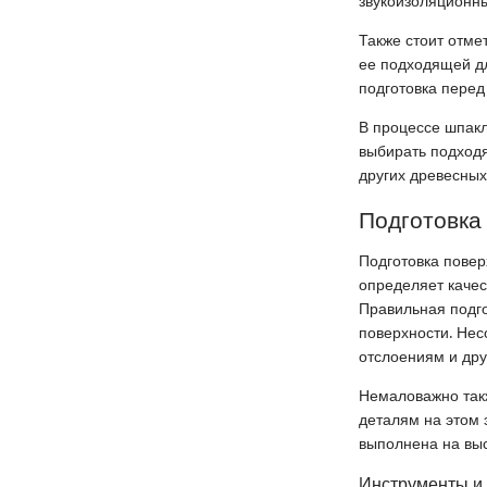
звукоизоляционны
Также стоит отме
ее подходящей д
подготовка перед
В процессе шпакл
выбирать подход
других древесных
Подготовка
Подготовка повер
определяет качес
Правильная подго
поверхности. Нес
отслоениям и др
Немаловажно такж
деталям на этом 
выполнена на вы
Инструменты и