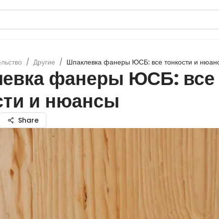
ельство
/
Другие
/
Шпаклевка фанеры ЮСБ: все тонкости и нюан
евка фанеры ЮСБ: все
сти и нюансы
Share