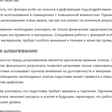
е свойства.
тить, что фанера юсби не склонна к деформации под воздействием 
ля использования в помещениях с повышенной влажностью. Однак
 шпаклеванием очень важна, так как она влияет на конечный резуль
евания необходимо учитывать не только физические характеристи
ящие инструменты и материалы. Специфика работы с фанерой юсби
 материалов, требует особого внимания к технике и качеству пров
 к шпаклеванию
хности перед шпаклеванием является критически важным этапом. 
тво финального результата, позволяя шпаклевке лучше схватывать
товка основывает прочное внимание на долговечности и внешнем
облюдение необходимых этапов подготовки может привести к обра
угим дефектам.
е учитывать, что подготовка требует времени и терпения. Уделен
этапе экономит ресурсы и усилия в будущем, гарантируя, что работ
сшем уровне.
 материалы