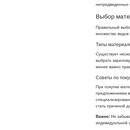
непредвиденных о
Выбор мат
Правильный выбор
множество видов 
Типы материало
Существует неско
выбрать акрилову
менее важно прав
Советы по поку
При покупке мате
предложениями в 
специализированн
стать причиной д
Важно:
Не забыва
индивидуальной з