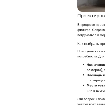
Проектиров
В процессе прое
фильтра. Совреме
погружаться в мо
Как выбрать пр
Приступая к само
потребности. Для
Назначени
бактерий), 
Площадь и
фильтрации
Место уст
или в друго
Эти вопросы помо
учетом всех ваши