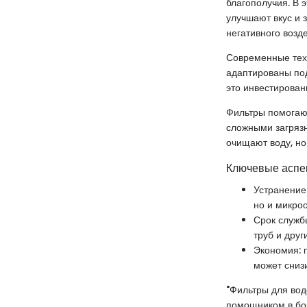
благополучия. В 
улучшают вкус и 
негативного возд
Современные тех
адаптированы под
это инвестирован
Фильтры помогают
сложными загрязн
очищают воду, но
Ключевые аспе
Устранение
но и микро
Срок служб
труб и друг
Экономия: 
может сниз
"Фильтры для вод
помощником в бор