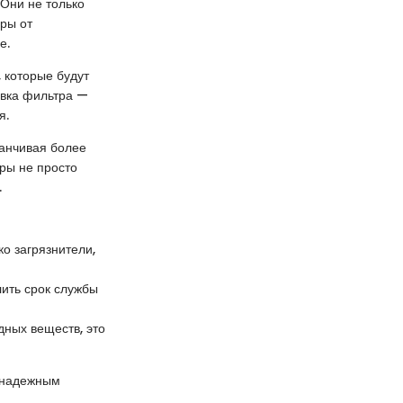
 Они не только
оры от
е.
 которые будут
овка фильтра —
я.
канчивая более
тры не просто
.
о загрязнители,
ить срок службы
ных веществ, это
м надежным