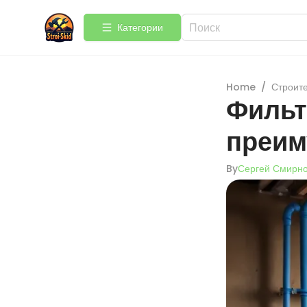
Категории
Home
/
Строит
Фильт
преим
By
Сергей Смирн