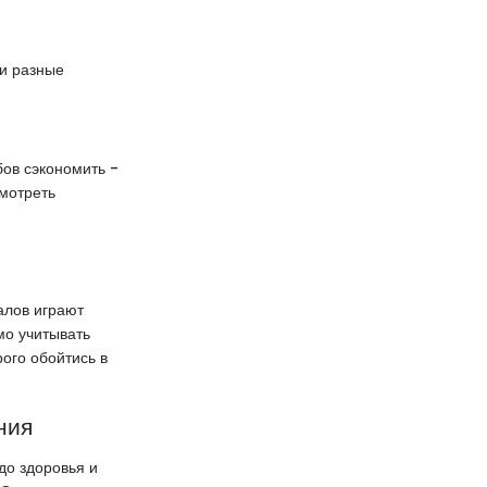
ти разные
бов сэкономить -
смотреть
алов играют
мо учитывать
ого обойтись в
ния
до здоровья и