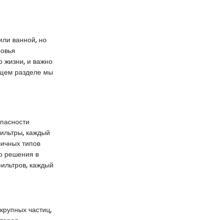
или ванной, но
ровья
 жизни, и важно
ющем разделе мы
опасности
ильтры, каждый
личных типов
го решения в
фильтров, каждый