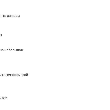
. Не лишним
т?
одна небольшая
лговечность всей
, для