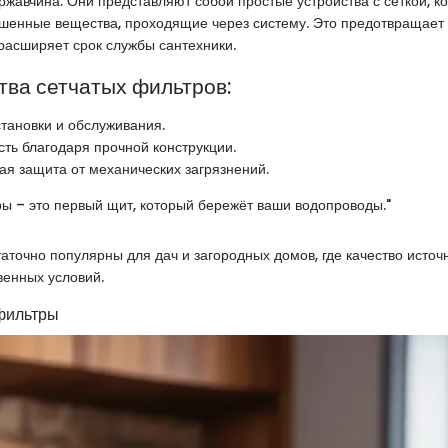
и ржавчина. Они представляют собой простые устройства с сеткой, к
ешенные вещества, проходящие через систему. Это предотвращает
расширяет срок службы сантехники.
ва сетчатых фильтров:
становки и обслуживания.
сть благодаря прочной конструкции.
я защита от механических загрязнений.
ы – это первый щит, который бережёт ваши водопроводы."
аточно популярны для дач и загородных домов, где качество источ
венных условий.
фильтры