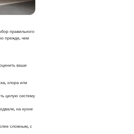
ыбор правильного
ко прежде, чем
 оценить ваши
ска, хлора или
еть целую систему
одвале, на кухне
олее сложным, с