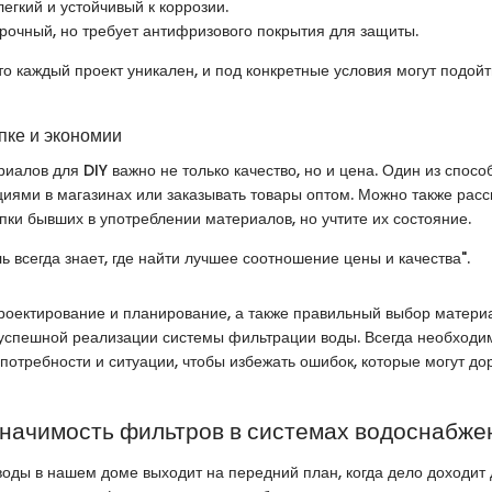
легкий и устойчивый к коррозии.
рочный, но требует антифризового покрытия для защиты.
то каждый проект уникален, и под конкретные условия могут подой
пке и экономии
иалов для DIY важно не только качество, но и цена. Один из спосо
кциями в магазинах или заказывать товары оптом. Можно также рас
пки бывших в употреблении материалов, но учтите их состояние.
ь всегда знает, где найти лучшее соотношение цены и качества".
роектирование и планирование, а также правильный выбор матери
успешной реализации системы фильтрации воды. Всегда необходи
потребности и ситуации, чтобы избежать ошибок, которые могут дор
значимость фильтров в системах водоснабже
воды в нашем доме выходит на передний план, когда дело доходит 