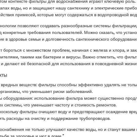
этом контексте фильтры для водоснабжения играют ключевую роль.
запах воды, но и защищают нашу сантехнику и электрические приб
ействия примесей, которые могут содержаться в водопроводной вод
нологии позволяют создавать разнообразные системы фильтрации,
 конкретные требования пользователей. Можно сказать, что устан
ие в здоровье семьи и долговечность сантехнического оборудовани
 бороться с множеством проблем, начиная с железа и хлора, и за
ителями, такими как бактерии и вирусы. Важно отметить, что филь
 и делают её безопасной для использования в повседневной жизни
кты
 вредных веществ: фильтры способны эффективно удалять не тольк
организмы, что уменьшает риски заболеваний.
ы оборудования: использование фильтра может существенно продл
их системы, что уменьшает частоту и стоимость ремонтов.
поскольку фильтры очищают воду и предотвращают осаждение вред
ить расходы на очистку и поддержание трубопроводов.
оснабжения не только улучшают качество воды, но и станут ваши
ьбе за здоровье и уют в доме."