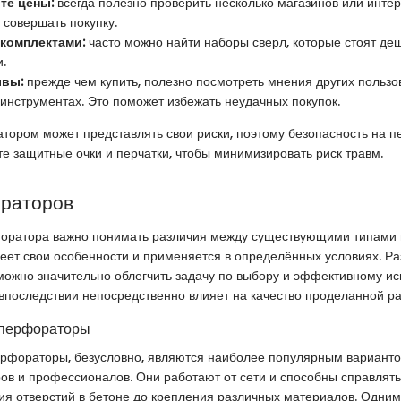
те цены:
всегда полезно проверить несколько магазинов или инте
 совершать покупку.
 комплектами:
часто можно найти наборы сверл, которые стоят деш
.
ывы:
прежде чем купить, полезно посмотреть мнения других пользо
инструментах. Это поможет избежать неудачных покупок.
тором может представлять свои риски, поэтому безопасность на п
те защитные очки и перчатки, чтобы минимизировать риск травм.
раторов
оратора важно понимать различия между существующими типами 
еет свои особенности и применяется в определённых условиях. Р
 можно значительно облегчить задачу по выбору и эффективному и
 впоследствии непосредственно влияет на качество проделанной р
 перфораторы
ерфораторы, безусловно, являются наиболее популярным вариант
в и профессионалов. Они работают от сети и способны справлят
ния отверстий в бетоне до крепления различных материалов. Одним