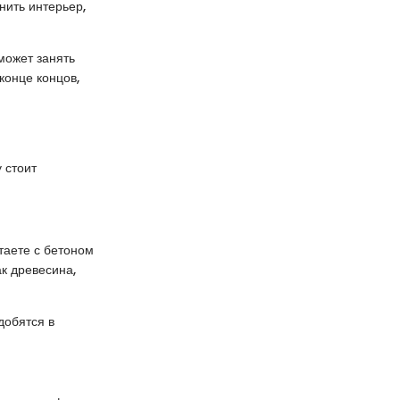
нить интерьер,
может занять
конце концов,
 стоит
таете с бетоном
к древесина,
добятся в