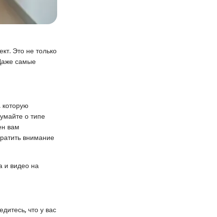
кт. Это не только
 Даже самые
, которую
думайте о типе
ен вам
братить внимание
а и видео на
дитесь, что у вас