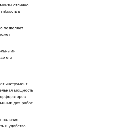
ументы отлично
 гибкость в
о позволяет
может
тельными
чае его
тот инструмент
тельная мощность
 перфораторов
льными для работ
т наличия
ть и удобство