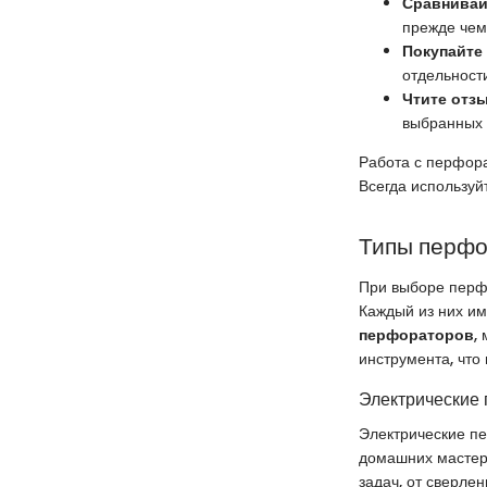
Сравнивай
прежде чем
Покупайте
отдельности
Чтите отз
выбранных 
Работа с перфора
Всегда используй
Типы перфо
При выборе перф
Каждый из них им
перфораторов
,
инструмента, что
Электрические
Электрические п
домашних мастеро
задач, от сверле