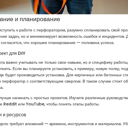
ание и планирование
иступить к работе с перфоратором, разумно спланировать свой прое
ние задач, но и минимизирует возможность ошибок и инцидентов.
согласятся, что хорошее планирование — половина успеха.
оект для DIY
та важно учитывать не только свои навыки, но и специфику работы
нить. Если вы планируете установить, к примеру, новую полку, по
где будет производиться установка. Для кирпичных или бетонных ст
 перфоратор с соответствующим сверлом. В таком случае стоит о
а.
 лучше начинать с простых проектов. Изучите различные руководств
е Reddit или YouTube, чтобы понять этапы работы.
 и ресурсов
ело требует вложений — времени, инструментов и материалов. Убе