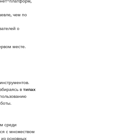
рнет-платформ,
евле, чем по
вателей о
ервом месте.
инструментов.
азбираясь в
типах
спользованию
аботы.
ом среди
ься с множеством
 из основных