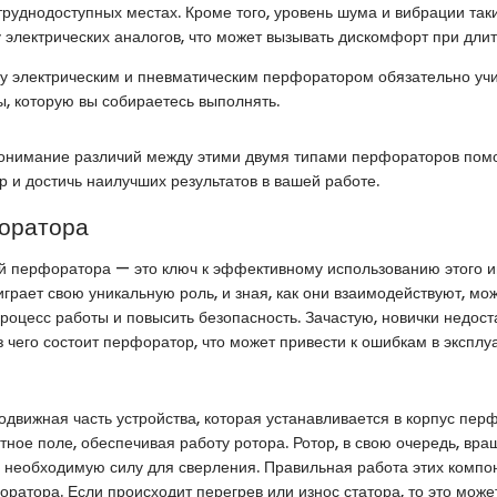
труднодоступных местах. Кроме того, уровень шума и вибрации так
у электрических аналогов, что может вызывать дискомфорт при дли
у электрическим и пневматическим перфоратором обязательно уч
, которую вы собираетесь выполнять.
понимание различий между этими двумя типами перфораторов пом
 и достичь наилучших результатов в вашей работе.
оратора
й перфоратора — это ключ к эффективному использованию этого и
грает свою уникальную роль, и зная, как они взаимодействуют, мо
роцесс работы и повысить безопасность. Зачастую, новички недос
з чего состоит перфоратор, что может привести к ошибкам в эксплу
одвижная часть устройства, которая устанавливается в корпус пер
ное поле, обеспечивая работу ротора. Ротор, в свою очередь, вра
я необходимую силу для сверления. Правильная работа этих компо
ратора. Если происходит перегрев или износ статора, то это може