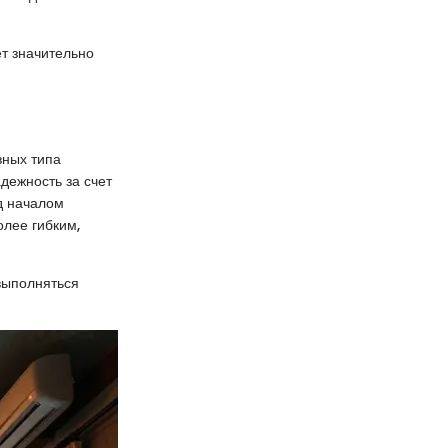
ет значительно
вных типа
дежность за счет
д началом
олее гибким,
выполняться