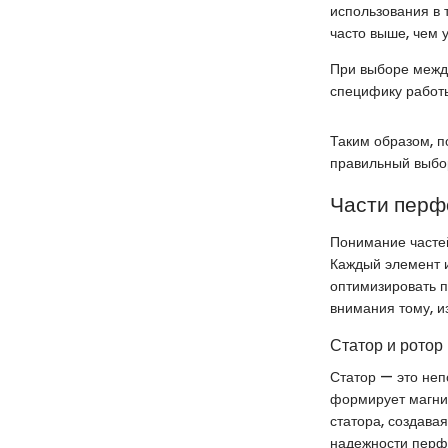
использования в 
часто выше, чем 
При выборе межд
специфику работы
Таким образом, 
правильный выбор
Части перф
Понимание часте
Каждый элемент и
оптимизировать п
внимания тому, и
Статор и ротор
Статор — это неп
формирует магнит
статора, создава
надежности перфо