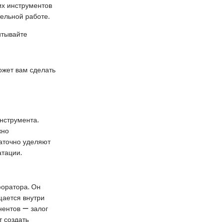
их инструментов
тельной работе.
итывайте
ожет вам сделать
нструмента.
жно
таточно уделяют
атации.
форатора. Он
щается внутри
нентов — залог
т создать