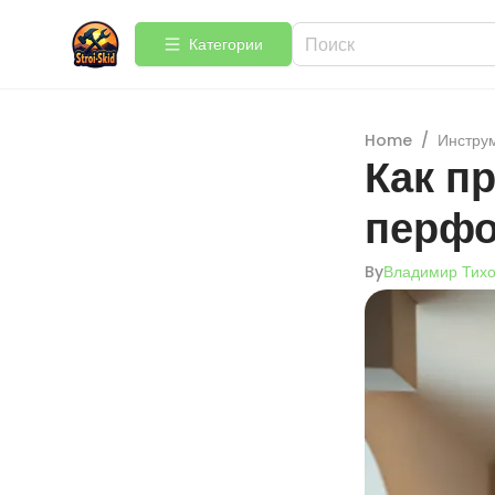
Категории
Home
/
Инстру
Как п
перфо
By
Владимир Тих