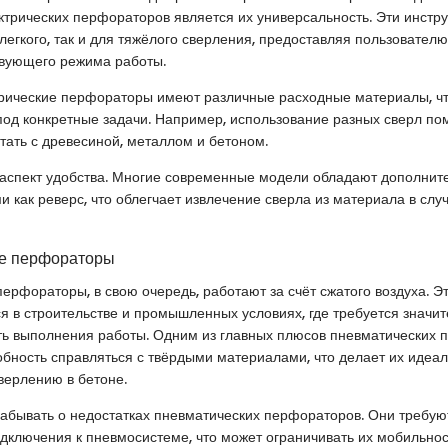
трических перфораторов является их универсальность. Эти инстр
легкого, так и для тяжёлого сверления, предоставляя пользователю
твующего режима работы.
трические перфораторы имеют различные расходные материалы, чт
под конкретные задачи. Например, использование разных сверл по
ать с древесиной, металлом и бетоном.
и аспект удобства. Многие современные модели обладают дополни
и как реверс, что облегчает извлечение сверла из материала в слу
е перфораторы
ерфораторы, в свою очередь, работают за счёт сжатого воздуха. Э
я в строительстве и промышленных условиях, где требуется значи
ть выполнения работы. Одним из главных плюсов пневматических
обность справляться с твёрдыми материалами, что делает их идеа
верлению в бетоне.
забывать о недостатках пневматических перфораторов. Они требую
дключения к пневмосистеме, что может ограничивать их мобильнос