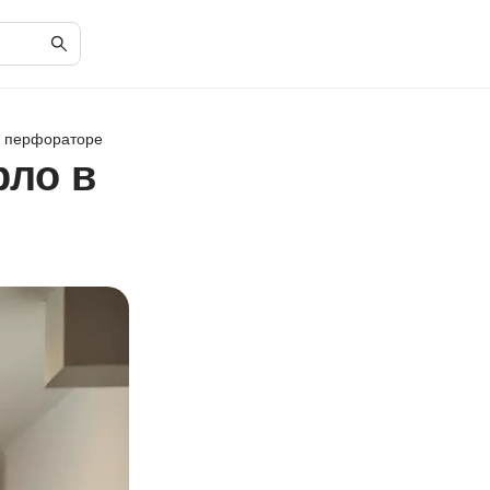
в перфораторе
рло в