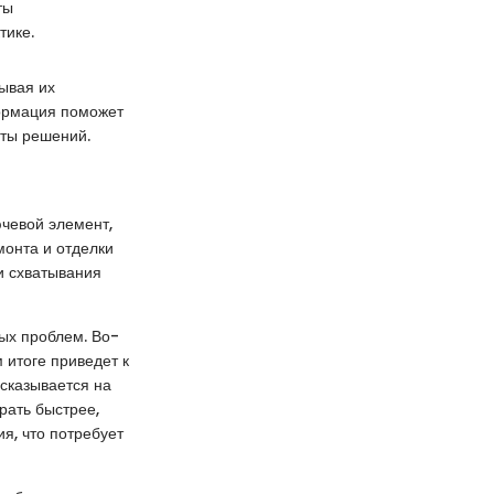
ты
тике.
ывая их
формация поможет
нты решений.
ючевой элемент,
монта и отделки
и схватывания
ных проблем. Во-
 итоге приведет к
сказывается на
рать быстрее,
я, что потребует