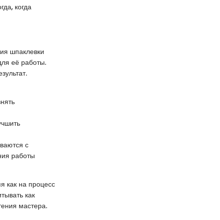
гда, когда
ния шпаклевки
для её работы.
зультат.
нять
учшить
ваются с
ния работы
я как на процесс
итывать как
тения мастера.