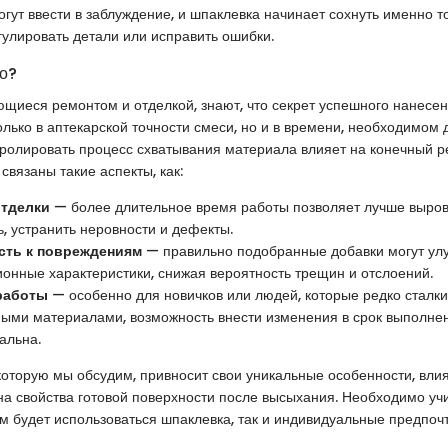
гут ввести в заблуждение, и шпаклевка начинает сохнуть именно то
улировать детали или исправить ошибки.
но?
щиеся ремонтом и отделкой, знают, что секрет успешного нанесе
олько в аптекарской точности смеси, но и в времени, необходимом 
ролировать процесс схватывания материала влияет на конечный ре
связаны такие аспекты, как:
отделки
— более длительное время работы позволяет лучше выров
, устранить неровности и дефекты.
сть к повреждениям
— правильно подобранные добавки могут ул
ионные характеристики, снижая вероятность трещин и отслоений.
работы
— особенно для новичков или людей, которые редко сталки
ыми материалами, возможность внести изменения в срок выполне
альна.
которую мы обсудим, привносит свои уникальные особенности, влия
 на свойства готовой поверхности после высыхания. Необходимо уч
ром будет использоваться шпаклевка, так и индивидуальные предпоч