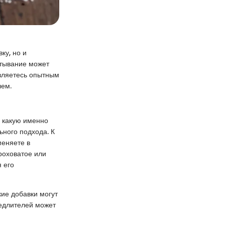
ку, но и
атывание может
являетесь опытным
лем.
, какую именно
ьного подхода. К
меняете в
ероховатое или
 его
кие добавки могут
едлителей может