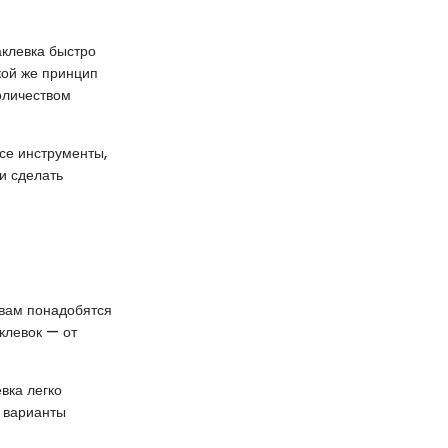
аклевка быстро
акой же принцип
оличеством
се инструменты,
и сделать
 вам понадобятся
клевок — от
вка легко
е варианты