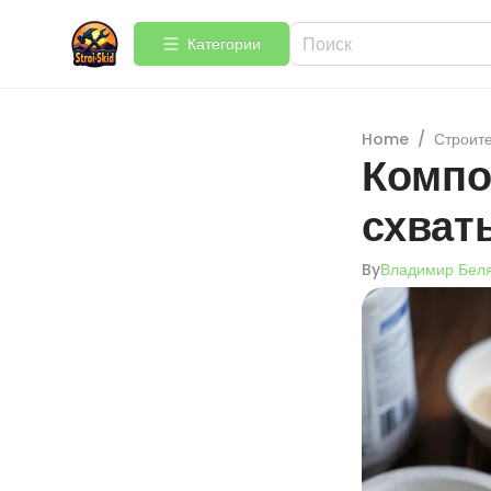
Категории
Home
/
Строит
Компо
схват
By
Владимир Бел