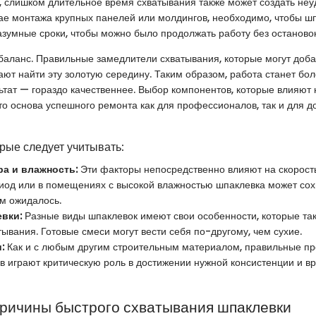
, слишком длительное время схватывания также может создать неу
ае монтажа крупных панелей или молдингов, необходимо, чтобы ш
азумные сроки, чтобы можно было продолжать работу без остановок
 баланс. Правильные замедлители схватывания, которые могут доба
ают найти эту золотую середину. Таким образом, работа станет бол
ьтат — гораздо качественнее. Выбор компонентов, которые влияют
то основа успешного ремонта как для профессионалов, так и для 
рые следует учитывать:
ра и влажность:
Эти факторы непосредственно влияют на скорость
иод или в помещениях с высокой влажностью шпаклевка может сох
ем ожидалось.
вки:
Разные виды шпаклевок имеют свои особенности, которые та
ывания. Готовые смеси могут вести себя по-другому, чем сухие.
:
Как и с любым другим строительным материалом, правильные п
в играют критическую роль в достижении нужной консистенции и в
ричины быстрого схватывания шпаклевки