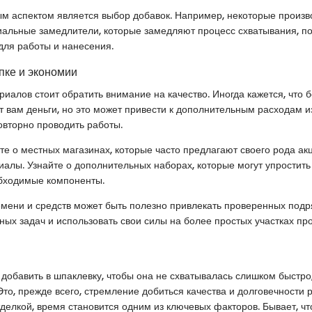
м аспектом является выбор добавок. Например, некоторые произв
альные замедлители, которые замедляют процесс схватывания, п
для работы и нанесения.
пке и экономии
риалов стоит обратить внимание на качество. Иногда кажется, что
т вам деньги, но это может привести к дополнительным расходам и
вторно проводить работы.
те о местных магазинах, которые часто предлагают своего рода акц
алы. Узнайте о дополнительных наборах, которые могут упростить
обходимые компоненты.
мени и средств может быть полезно привлекать проверенных подр
ых задач и использовать свои силы на более простых участках про
о добавить в шпаклевку, чтобы она не схватывалась слишком быстро
Это, прежде всего, стремление добиться качества и долговечности 
делкой, время становится одним из ключевых факторов. Бывает, ч