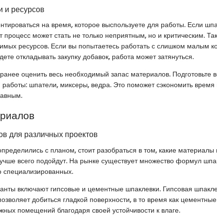
 и ресурсов
нтироваться на время, которое выспользуете для работы. Если шп
от процесс может стать не только неприятным, но и критическим. Т
имых ресурсов. Если вы попытаетесь работать с слишком малым к
дете откладывать закупку добавок, работа может затянуться.
ранее оценить весь необходимый запас материалов. Подготовьте в
работы: шпатели, миксеры, ведра. Это поможет сэкономить время 
лавным.
ериалов
в для различных проектов
 определились с планом, стоит разобраться в том, какие материалы
лучше всего подойдут. На рынке существует множество формул шпа
о специализированных.
анты включают гипсовые и цементные шпаклевки. Гипсовая шпакле
позволяет добиться гладкой поверхности, в то время как цементны
жных помещений благодаря своей устойчивости к влаге.