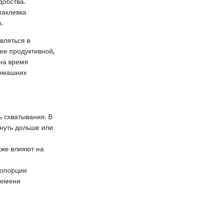
добства.
паклевка
.
вляться в
ее продуктивной,
 на время
домашних
 схватывания. В
нуть дольше или
кже влияют на
ропорции
ремени