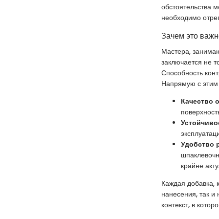
обстоятельства мо
необходимо отрег
Зачем это важ
Мастера, занимаю
заключается не т
Способность конт
Напрямую с этим 
Качество 
поверхность
Устойчиво
эксплуатац
Удобство 
шпаклевочн
крайне акту
Каждая добавка, 
нанесения, так и
контекст, в кото