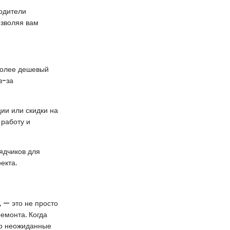
одители
озволяя вам
 более дешевый
з-за
ии или скидки на
 работу и
ядчиков для
екта.
, — это не просто
ремонта. Когда
то неожиданные