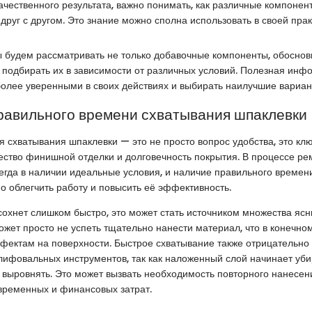
ачественного результата, важно понимать, как различные компонен
друг с другом. Это знание можно сполна использовать в своей прак
 будем рассматривать не только добавочные компоненты, обоснов
 подбирать их в зависимости от различных условий. Полезная ин
более уверенными в своих действиях и выбирать наилучшие вариа
равильного времени схватывания шпаклевки
 схватывания шпаклевки — это не просто вопрос удобства, это кл
ство финишной отделки и долговечность покрытия. В процессе ре
гда в наличии идеальные условия, и наличие правильного времен
о облегчить работу и повысить её эффективность.
сохнет слишком быстро, это может стать источником множества яс
ожет просто не успеть тщательно нанести материал, что в конечном
фектам на поверхности. Быстрое схватывание также отрицательно 
ифовальных инструментов, так как наложенный слой начинает уби
 выровнять. Это может вызвать необходимость повторного нанесени
временных и финансовых затрат.