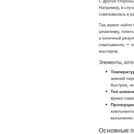
С другой стороны
Например, в случ
схватывалась в р
Так, важно найти
шпаклевку, помог
а конечный резул
схватывания, — э
мастеров.
Элементы, кото
Температу
зимний пер
быстрее, ч
Тип шпакле
время схват
Пропорции
компоненто
высыхания.
Основные п