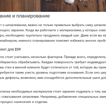
ание и планирование
ит о шпаклевании, важно не только правильно выбрать саму шпаклев
роцесс заранее. Когда вы работаете с материалами, у которых схв
ро, необходимо тщательно продумать каждый шаг. Даже если вы 
изайнером, немного планирования поможет избежать многих проб
оект для DIY
та стоит учитывать несколько факторов. Прежде всего, определите
обираетесь обрабатывать. Каждая поверхность требует индивидуал
ка стен в ванной комнате будет отличаться от той, которую вы при
требуется также учесть уровень подготовки основания. Если оно ш
ые дефекты, возможно, вам понадобятся дополнительные шаги для
списка необходимых материалов стоит заранее подумать о том, ка
с схватывания шпаклевки. Например, добавление специальных зам
 процесс нанесения и отделки.