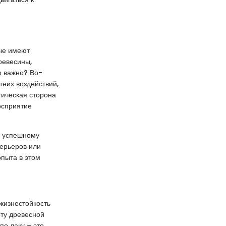
рые имеют
ревесины,
о важно? Во-
шних воздействий,
тическая сторона
осприятие
к успешному
терьеров или
опыта в этом
жизнестойкость
оту древесной
по лаку – это