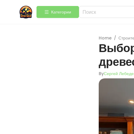
Категории
Home
/
Строит
Выбор
древе
By
Сергей Лебеде