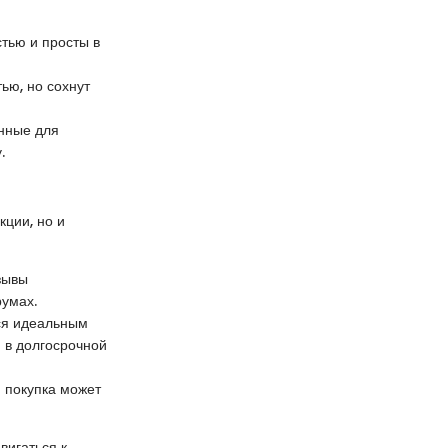
тью и просты в
ью, но сохнут
енные для
.
кции, но и
зывы
умах.
тся идеальным
 в долгосрочной
я покупка может
вигаться к