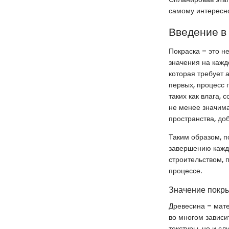
самому интересн
Введение в
Покраска – это н
значения на кажд
которая требует 
первых, процесс 
таких как влага,
не менее значима
пространства, до
Таким образом, п
завершению каждо
строительством, 
процессе.
Значение покр
Древесина – мате
во многом зависи
текстуры, но и с