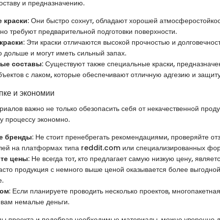
оставу и предназначению.
 краски
: Они быстро сохнут, обладают хорошей атмосферостойкос
 но требуют предварительной подготовки поверхности.
краски
: Эти краски отличаются высокой прочностью и долговечност
о дольше и могут иметь сильный запах.
ые составы
: Существуют также специальные краски, предназнач
бъектов с лаком, которые обеспечивают отличную адгезию и защиту
пке и экономии
риалов важно не только обезопасить себя от некачественной проду
у процессу экономно.
е бренды
: Не стоит пренебрегать рекомендациями, проверяйте от
лей на платформах типа reddit.com или специализированных фор
те цены
: Не всегда тот, кто предлагает самую низкую цену, являе
асто продукция с немного выше ценой оказывается более выгодной
.
том
: Если планируете проводить несколько проектов, многопакетна
 вам немалые деньги.
ы проекта и подобрав необходимые материалы, можно уверенно д