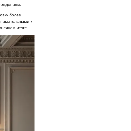
реждениям.
новку более
 внимательными к
онечном итоге.