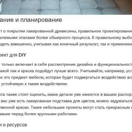
ание и планирование
ит о покрытии лакированной древесины, правильное проектирован
млемыми этапами более обширного процесса. К правильному выбо
одить взвешенно, учитывая как конечный результат, так и применя
оект для DIY
 только включает в себя рассмотрение дизайна и функциональност
какой лак и краска подойдут лучше всего. Учитывайте, например, ус
ли это предмет мебели, которая будет подвергаться воздействию вл
, устойчивую к таким воздействиям.
та также стоит оценить, какие детали уже имеются в вашем распо
 вас уже есть лакированая подставка для цветов, можно задуматьс
венной краски. Такие небольшие проекты могут стать прекрасным
авыки перед более крупными работами.
 и ресурсов