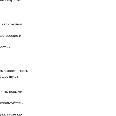
 к грибковым
астроение и
ость и
озможность вновь
Существуют
сиять новыми
оспользуйтесь
и, такие как