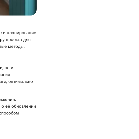
ие и планирование
ру проекта для
емые методы.
и, но и
ловия
аги, оптимально
ряжении.
я о её обновлении
 способом