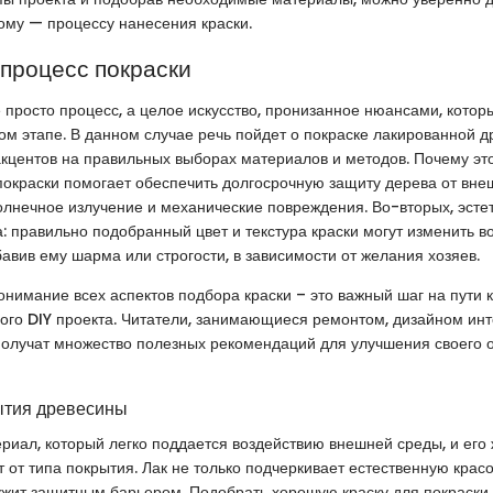
ому — процессу нанесения краски.
 процесс покраски
е просто процесс, а целое искусство, пронизанное нюансами, кото
ом этапе. В данном случае речь пойдет о покраске лакированной д
акцентов на правильных выборах материалов и методов. Почему эт
покраски помогает обеспечить долгосрочную защиту дерева от вне
 солнечное излучение и механические повреждения. Во-вторых, эсте
: правильно подобранный цвет и текстура краски могут изменить в
бавив ему шарма или строгости, в зависимости от желания хозяев.
онимание всех аспектов подбора краски – это важный шаг на пути 
го DIY проекта. Читатели, занимающиеся ремонтом, дизайном ин
получат множество полезных рекомендаций для улучшения своего 
ытия древесины
риал, который легко поддается воздействию внешней среды, и его 
т от типа покрытия. Лак не только подчеркивает естественную крас
лужит защитным барьером. Подобрать хорошую краску для покраски 