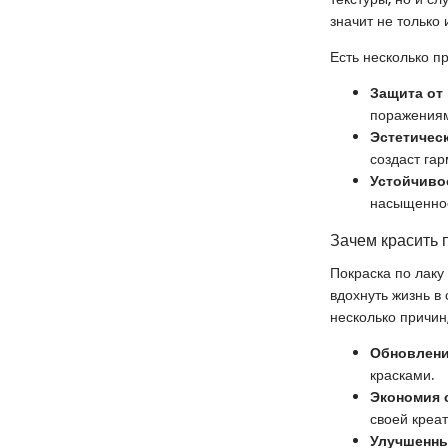
значит не только 
Есть несколько п
Защита от 
поражениям
Эстетичес
создаст га
Устойчиво
насыщеннос
Зачем красить 
Покраска по лаку
вдохнуть жизнь в
несколько причин
Обновлени
красками.
Экономия 
своей креа
Улучшенны