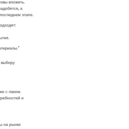
товы вложить.
адобятся, а
 последнем этапе.
подходят:
ытия.
атериалы."
— выбору
ие с лаком.
требностей и
ы на рынке